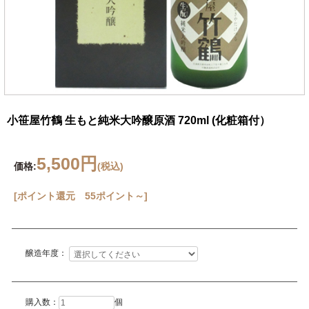
小笹屋竹鶴 生もと純米大吟醸原酒 720ml (化粧箱付）
5,500円
価格:
(税込)
[ポイント還元 55ポイント～]
醸造年度：
購入数：
個