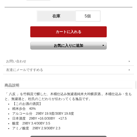
在庫
5個
お問い合わせ
友達にメールですすめる
商品説明
「 八反 」を竹鶴流で醸した、木桶仕込み無濾過純米大吟醸原酒.。木桶仕込み・生も
と、無濾過と、杜氏のこだわりが伝わってくる逸品です。
【このお酒の酒質】
精米歩合 40%
アルコール分 29BY 19.9度/30BY 19.8度
日本酒度 29BY +16.0/30BY +17.5
酸度 29BY 3.4/30BY 3.5
アミノ酸度 29BY 2.9/30BY 2.3
原料米 八反