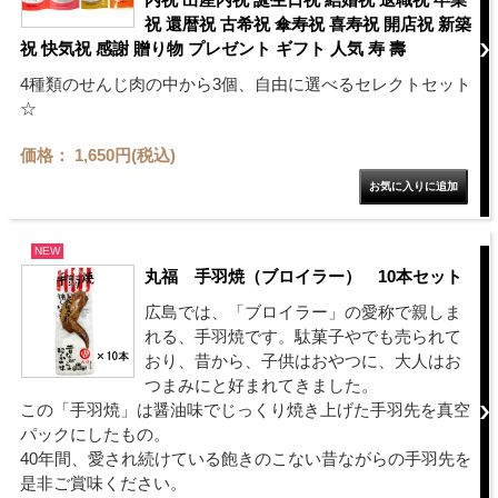
祝 還暦祝 古希祝 傘寿祝 喜寿祝 開店祝 新築
祝 快気祝 感謝 贈り物 プレゼント ギフト 人気 寿 壽
4種類のせんじ肉の中から3個、自由に選べるセレクトセット
☆
価格： 1,650円(税込)
NEW
丸福 手羽焼（ブロイラー） 10本セット
広島では、「ブロイラー」の愛称で親しま
れる、手羽焼です。駄菓子やでも売られて
おり、昔から、子供はおやつに、大人はお
つまみにと好まれてきました。
この「手羽焼」は醤油味でじっくり焼き上げた手羽先を真空
パックにしたもの。
40年間、愛され続けている飽きのこない昔ながらの手羽先を
是非ご賞味ください。