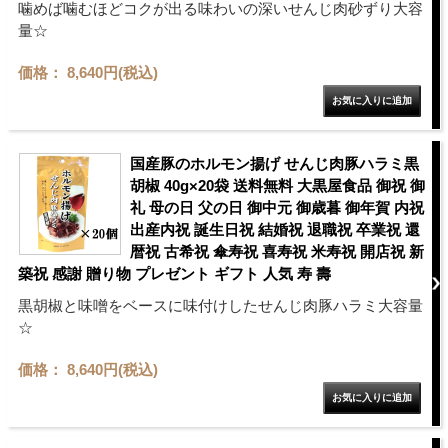
噛めば噛むほどコクが出る味わいの深いせんじ肉砂ずり大容
量☆
価格： 8,640円(税込)
国産豚のホルモン揚げ せんじ肉豚ハラミ黒
胡椒 40g×20袋 送料無料 大黒屋食品 御祝 御
礼 母の日 父の日 御中元 御歳暮 御年賀 内祝
出産内祝 誕生日祝 結婚祝 退職祝 卒業祝 還
暦祝 古希祝 傘寿祝 喜寿祝 米寿祝 開店祝 新
築祝 感謝 贈り物 プレゼント ギフト 人気 寿 壽
黒胡椒と味噌をベースに味付けしたせんじ肉豚ハラミ大容量
☆
価格： 8,640円(税込)