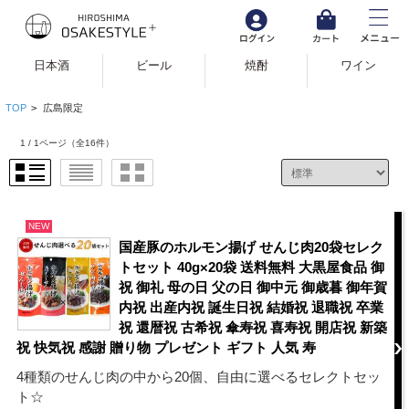
日本酒
ビール
焼酎
ワイン
TOP
>
広島限定
1 / 1ページ
（全16件）
NEW
国産豚のホルモン揚げ せんじ肉20袋セレク
トセット 40g×20袋 送料無料 大黒屋食品 御
祝 御礼 母の日 父の日 御中元 御歳暮 御年賀
内祝 出産内祝 誕生日祝 結婚祝 退職祝 卒業
祝 還暦祝 古希祝 傘寿祝 喜寿祝 開店祝 新築
祝 快気祝 感謝 贈り物 プレゼント ギフト 人気 寿
4種類のせんじ肉の中から20個、自由に選べるセレクトセッ
ト☆