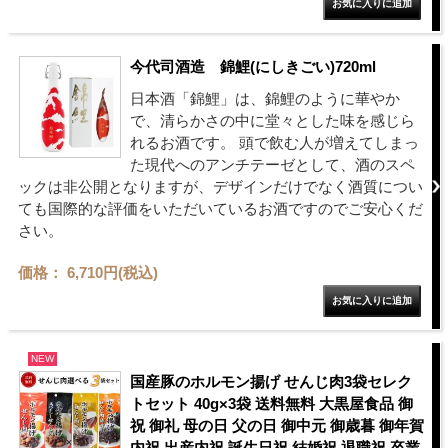
今代司酒造 錦鯉(にしきごい)720ml
日本酒「錦鯉」は、錦鯉のように華やか
で、清らかさの中に堂々とした味を感じら
れるお酒です。 頭で飲む人が増えてしまっ
た現代へのアンチテーゼとして、酒のスペ
ックは非公開となりますが、デザインだけでなく酒質につい
ても国際的な評価をいただいているお酒ですのでご安心くだ
さい。
価格： 6,710円(税込)
NEW
国産豚のホルモン揚げ せんじ肉3袋セレク
トセット 40g×3袋 送料無料 大黒屋食品 御
祝 御礼 母の日 父の日 御中元 御歳暮 御年賀
内祝 出産内祝 誕生日祝 結婚祝 退職祝 卒業