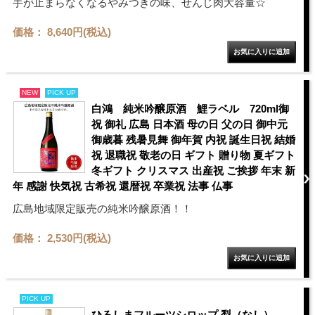
手が止まらなくなるやみつきの味、せんじ肉大容量☆
価格： 8,640円(税込)
NEW
PICK UP
白鴻 純米吟醸原酒 鯉ラベル 720ml御
祝 御礼 広島 日本酒 母の日 父の日 御中元
御歳暮 残暑見舞 御年賀 内祝 誕生日祝 結婚
祝 退職祝 敬老の日 ギフト 贈り物 夏ギフト
冬ギフト クリスマス 出産祝 ご挨拶 年末 新
年 感謝 快気祝 古希祝 還暦祝 卒業祝 法事 仏事
広島地域限定販売の純米吟醸原酒！！
価格： 2,530円(税込)
PICK UP
ひろしまフルーツシロップ 梨（なし）