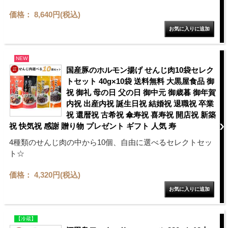
価格： 8,640円(税込)
NEW
国産豚のホルモン揚げ せんじ肉10袋セレク
トセット 40g×10袋 送料無料 大黒屋食品 御
祝 御礼 母の日 父の日 御中元 御歳暮 御年賀
内祝 出産内祝 誕生日祝 結婚祝 退職祝 卒業
祝 還暦祝 古希祝 傘寿祝 喜寿祝 開店祝 新築
祝 快気祝 感謝 贈り物 プレゼント ギフト 人気 寿
4種類のせんじ肉の中から10個、自由に選べるセレクトセッ
ト☆
価格： 4,320円(税込)
【冷蔵】