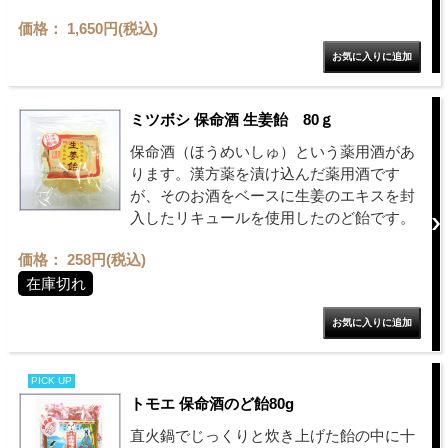
価格： 1,650円(税込)
ミツボシ 保命酒 生姜飴 80ｇ
保命酒（ほうめいしゅ）という薬用酒があ
ります。漢方薬を漬け込んだ薬用酒です
が、そのお酒をベースに生姜のエキスを封
入したリキュールを使用したのど飴です。
価格： 258円(税込)
在庫切れ
PICK UP
トモエ 保命酒のど飴80g
直火鍋でじっくりと炊き上げた飴の中に十