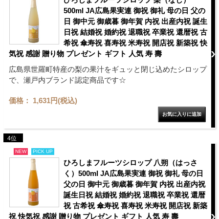
500ml JA広島果実連 御祝 御礼 母の日 父の
日 御中元 御歳暮 御年賀 内祝 出産内祝 誕生
日祝 結婚祝 婚約祝 退職祝 卒業祝 還暦祝 古
希祝 傘寿祝 喜寿祝 米寿祝 開店祝 新築祝 快
気祝 感謝 贈り物 プレゼント ギフト 人気 寿 壽
広島県世羅町特産の梨の果汁をギュッと閉じ込めたシロップ
で、瀬戸内ブランド認定商品です☆
価格： 1,631円(税込)
4位
NEW
PICK UP
ひろしまフルーツシロップ 八朔（はっさ
く）500ml JA広島果実連 御祝 御礼 母の日
父の日 御中元 御歳暮 御年賀 内祝 出産内祝
誕生日祝 結婚祝 婚約祝 退職祝 卒業祝 還暦
祝 古希祝 傘寿祝 喜寿祝 米寿祝 開店祝 新築
祝 快気祝 感謝 贈り物 プレゼント ギフト 人気 寿 壽