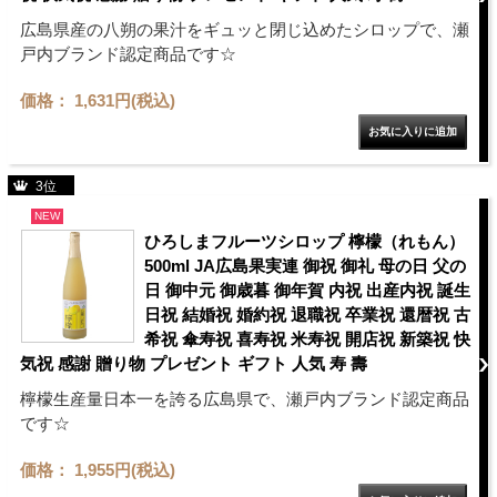
広島県産の八朔の果汁をギュッと閉じ込めたシロップで、瀬
戸内ブランド認定商品です☆
価格： 1,631円(税込)
3位
NEW
ひろしまフルーツシロップ 檸檬（れもん）
500ml JA広島果実連 御祝 御礼 母の日 父の
日 御中元 御歳暮 御年賀 内祝 出産内祝 誕生
日祝 結婚祝 婚約祝 退職祝 卒業祝 還暦祝 古
希祝 傘寿祝 喜寿祝 米寿祝 開店祝 新築祝 快
気祝 感謝 贈り物 プレゼント ギフト 人気 寿 壽
檸檬生産量日本一を誇る広島県で、瀬戸内ブランド認定商品
です☆
価格： 1,955円(税込)