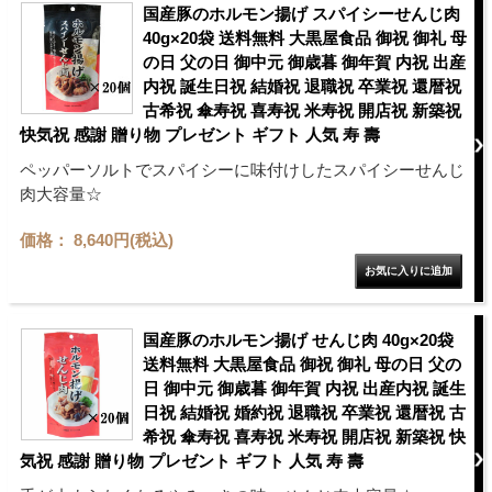
国産豚のホルモン揚げ スパイシーせんじ肉
40g×20袋 送料無料 大黒屋食品 御祝 御礼 母
の日 父の日 御中元 御歳暮 御年賀 内祝 出産
内祝 誕生日祝 結婚祝 退職祝 卒業祝 還暦祝
古希祝 傘寿祝 喜寿祝 米寿祝 開店祝 新築祝
快気祝 感謝 贈り物 プレゼント ギフト 人気 寿 壽
ペッパーソルトでスパイシーに味付けしたスパイシーせんじ
肉大容量☆
価格： 8,640円(税込)
国産豚のホルモン揚げ せんじ肉 40g×20袋
送料無料 大黒屋食品 御祝 御礼 母の日 父の
日 御中元 御歳暮 御年賀 内祝 出産内祝 誕生
日祝 結婚祝 婚約祝 退職祝 卒業祝 還暦祝 古
希祝 傘寿祝 喜寿祝 米寿祝 開店祝 新築祝 快
気祝 感謝 贈り物 プレゼント ギフト 人気 寿 壽