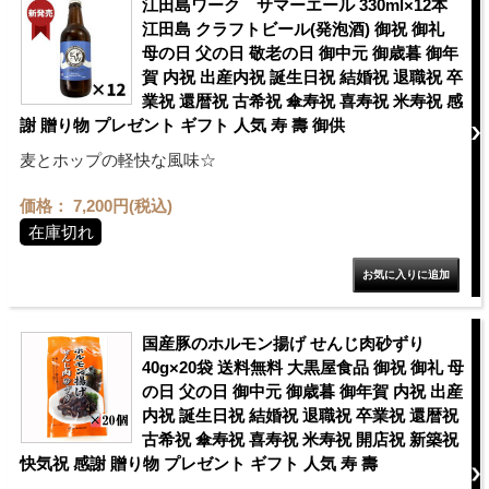
江田島ワーク サマーエール 330ml×12本
江田島 クラフトビール(発泡酒) 御祝 御礼
母の日 父の日 敬老の日 御中元 御歳暮 御年
賀 内祝 出産内祝 誕生日祝 結婚祝 退職祝 卒
業祝 還暦祝 古希祝 傘寿祝 喜寿祝 米寿祝 感
謝 贈り物 プレゼント ギフト 人気 寿 壽 御供
麦とホップの軽快な風味☆
価格： 7,200円(税込)
在庫切れ
国産豚のホルモン揚げ せんじ肉砂ずり
40g×20袋 送料無料 大黒屋食品 御祝 御礼 母
の日 父の日 御中元 御歳暮 御年賀 内祝 出産
内祝 誕生日祝 結婚祝 退職祝 卒業祝 還暦祝
古希祝 傘寿祝 喜寿祝 米寿祝 開店祝 新築祝
快気祝 感謝 贈り物 プレゼント ギフト 人気 寿 壽