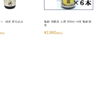
い） 純米 寒仕込み
亀齢 本醸造 上撰 300ml ×6本 亀齢酒
造
¥2,860
税込)
(税込)