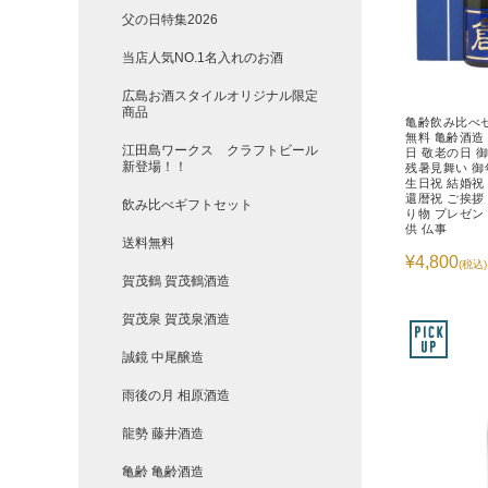
父の日特集2026
当店人気NO.1名入れのお酒
広島お酒スタイルオリジナル限定
商品
亀齢飲み比べセッ
無料 亀齢酒造
江田島ワークス クラフトビール
日 敬老の日 
新登場！！
残暑見舞い 御
生日祝 結婚祝
還暦祝 ご挨拶 
飲み比べギフトセット
り物 プレゼント
供 仏事
送料無料
¥4,800
(税込)
賀茂鶴 賀茂鶴酒造
賀茂泉 賀茂泉酒造
誠鏡 中尾醸造
雨後の月 相原酒造
龍勢 藤井酒造
亀齢 亀齢酒造