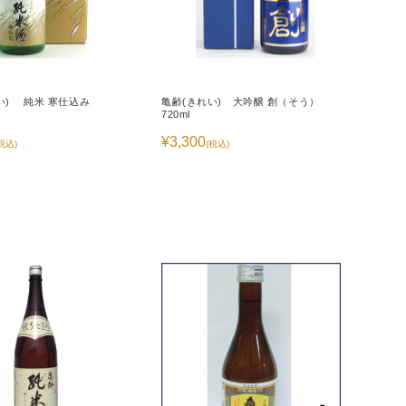
い) 純米 寒仕込み
亀齢(きれい) 大吟醸 創（そう）
720ml
¥3,300
税込)
(税込)