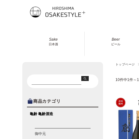
Sake
Beer
日本酒
ビール
トップページ
10件中1件～
商品カテゴリ
亀齢 亀齢酒造
御中元