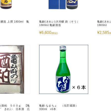
醸造 上撰 1800ml 亀
亀齢(きれい)大吟醸 創（そう）
亀齢(きれ
1800ml 亀齢酒造
1800ml
¥6,600
¥2,585
(税込)
(
の酒粕 ５００ｇ 【亀
亀齢 なまちょ （生貯蔵酒）
イ きれい 日本酒 広
300ml ×6本