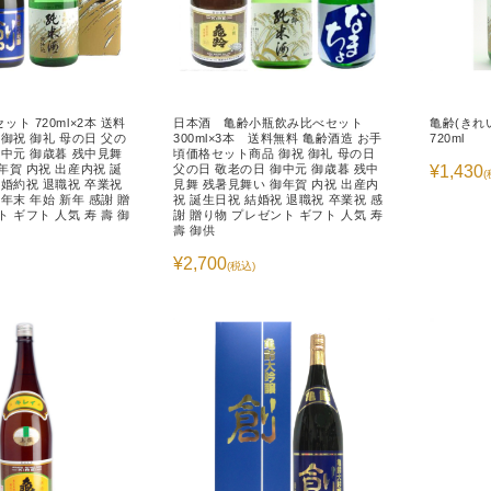
ト 720ml×2本 送料
日本酒 亀齢小瓶飲み比べセット
亀齢(きれ
 御祝 御礼 母の日 父の
300ml×3本 送料無料 亀齢酒造 お手
720ml
御中元 御歳暮 残中見舞
頃価格セット商品 御祝 御礼 母の日
年賀 内祝 出産内祝 誕
父の日 敬老の日 御中元 御歳暮 残中
¥1,430
(
 婚約祝 退職祝 卒業祝
見舞 残暑見舞い 御年賀 内祝 出産内
年末 年始 新年 感謝 贈
祝 誕生日祝 結婚祝 退職祝 卒業祝 感
 ギフト 人気 寿 壽 御
謝 贈り物 プレゼント ギフト 人気 寿
壽 御供
¥2,700
(税込)