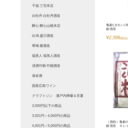
千福 三宅本店
白牡丹 白牡丹酒造
亀齢(きれい)本
醉心 醉心山根本店
齢酒造
白鴻 盛川酒造
¥2,398
(税込)
華鳩 榎酒造
福美人 福美人酒造
清酒竹鶴 竹鶴酒造
保命酒
国産広島ワイン
クラフトジン 瀬戸内檸檬＆甘夏
3,000円以下の商品
3,001円～4,000円の商品
（酒粕）亀齢
4,001円～5,000円の商品
齢酒造 キレ