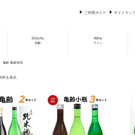
ご利用ガイド
サイトマッ
Shochu
Wine
焼酎
ワイン
亀齢 亀齢酒造
10件を表示