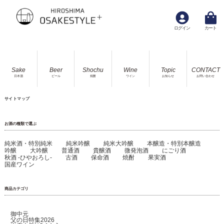
ログイン
カート
Sake
Beer
Shochu
Wine
Topic
CONTACT
トップページ
サイトマップ
日本酒
ビール
焼酎
ワイン
お知らせ
お問い合わせ
サイトマップ
お酒の種類で選ぶ
純米酒・特別純米
純米吟醸
純米大吟醸
本醸造・特別本醸造
吟醸
大吟醸
普通酒
貴醸酒
微発泡酒
にごり酒
秋酒 -ひやおろし-
古酒
保命酒
焼酎
果実酒
国産ワイン
商品カテゴリ
御中元
父の日特集2026