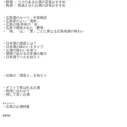
醇酒 ： コクのあるお酒の店長おすすめ
熟酒 ： 熟成させたお酒の店長おすすめ
広島酒のルーツ：今昔物語
広島産のよい「酒米」
広島の地 特有の「水」
広島で開発された「酵母」
「海」「山」「里」ごとに異なる広島地酒の味わい
日本酒の酒質とは？
日本酒の味わい４タイプ
お酒の味わいを保つ
燗酒で拡がる日本酒の魅力
日本酒ラベルを知ろう
伝統の「酒造り」を知ろう
ギフトで喜ばれるお酒
料理に合わせて
燗して旨いお酒
キャンペーン
広島のお酒特集
店長日記