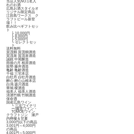
当店人気NO.1名入
れのお酒
広島お酒スタイルオ
リジナル限定商品
江田島ワークス ク
ラフトビール新登
場！！
飲み比べギフトセッ
ト
├
10,000円
├
8,000円
├
5,000円
└
セレクトセッ
ト
送料無料
賀茂鶴 賀茂鶴酒造
賀茂泉 賀茂泉酒造
誠鏡 中尾醸造
雨後の月 相原酒造
龍勢 藤井酒造
亀齢 亀齢酒造
千福 三宅本店
白牡丹 白牡丹酒造
醉心 醉心山根本店
白鴻 盛川酒造
華鳩 榎酒造
福美人 福美人酒造
清酒竹鶴 竹鶴酒造
保命酒
国産広島ワイン
└
三次ワイナリ
ー/霧里ワイン・
TOMOEワイン
クラフトジン 瀬戸
内檸檬＆甘夏
3,000円以下の商品
3,001円～4,000円
の商品
4,001円～5,000円