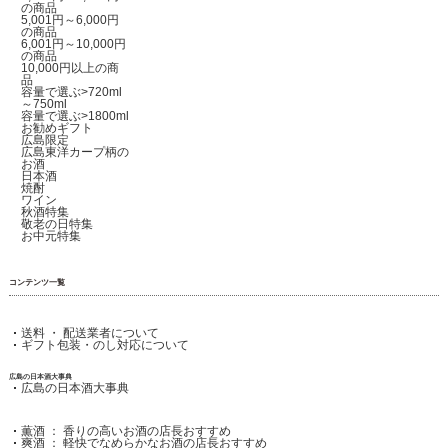
の商品
5,001円～6,000円
の商品
6,001円～10,000円
の商品
10,000円以上の商
品
容量で選ぶ>720ml
～750ml
容量で選ぶ>1800ml
お勧めギフト
広島限定
広島東洋カープ柄の
お酒
日本酒
焼酎
ワイン
秋酒特集
敬老の日特集
お中元特集
コンテンツ一覧
送料 ・ 配送業者について
ギフト包装・のし対応について
広島の日本酒大事典
広島の日本酒大事典
薫酒 ： 香りの高いお酒の店長おすすめ
爽酒 ： 軽快でなめらかなお酒の店長おすすめ