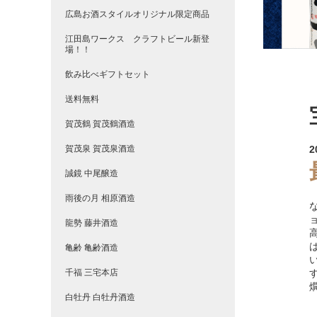
広島お酒スタイルオリジナル限定商品
江田島ワークス クラフトビール新登
場！！
飲み比べギフトセット
送料無料
賀茂鶴 賀茂鶴酒造
賀茂泉 賀茂泉酒造
2
誠鏡 中尾醸造
雨後の月 相原酒造
龍勢 藤井酒造
亀齢 亀齢酒造
千福 三宅本店
白牡丹 白牡丹酒造