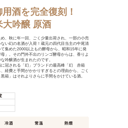
御用酒を完全復刻！
大吟醸 原酒
ため、秋に年一回、ごく少量出荷され、一部の小売
いない幻の名酒が入荷！蔵元の四代目当主の中尾清
て集めた2000以上もの酵母から、昭和15年に発
酵母」。その門外不出のリンゴ酵母からは、香りよ
妙な吟醸酒が生まれたのです。
酒に冠される「幻」ブランドの最高峰「幻 赤箱
も、経費と手間がかかりすぎるとの理由から、ごく
 黒箱」はそれよりさらに手間をかけている酒。
度