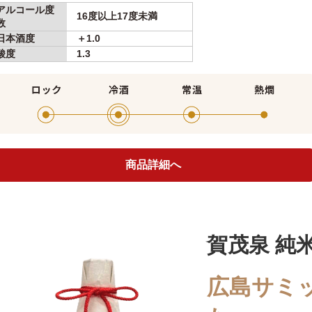
アルコール度
16度以上17度未満
数
日本酒度
＋1.0
酸度
1.3
商品詳細へ
賀茂泉 純米
広島サミ