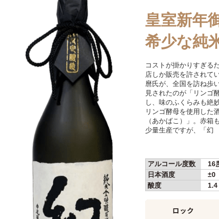
皇室新年
希少な純米
コストが掛かりすぎる
店しか販売を許されて
麿氏が、全国を訪ね歩い
見されたのが「リンゴ
し、味のふくらみも絶
リンゴ酵母を使用した
（あかばこ）」。赤箱
少量生産ですが、「幻
アルコール度数
16
日本酒度
±0
酸度
1.4