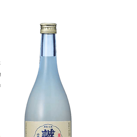
に
麹
醇