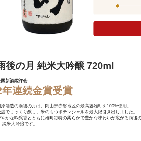
雨後の月 純米大吟醸 720ml
全国新酒鑑評会
2年連続金賞受賞
相原酒造の雨後の月は、岡山県赤磐地区の最高級雄町を100%使用。
低温でじっくり醸し、米のもつポテンシャルを最大限引き出しました。
華やかな吟醸香とともに雄町独特の柔らかで豊かな味わいが広がる雨後
月 純米大吟醸です。