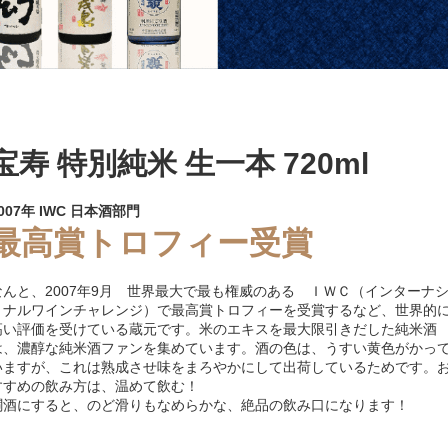
宝寿 特別純米 生一本 720ml
007年 IWC 日本酒部門
最高賞トロフィー受賞
なんと、2007年9月 世界最大で最も権威のある ＩＷＣ（インターナ
ョナルワインチャレンジ）で最高賞トロフィーを受賞するなど、世界的
高い評価を受けている蔵元です。米のエキスを最大限引きだした純米酒
は、濃醇な純米酒ファンを集めています。酒の色は、うすい黄色がかっ
いますが、これは熟成させ味をまろやかにして出荷しているためです。
すすめの飲み方は、温めて飲む！
燗酒にすると、のど滑りもなめらかな、絶品の飲み口になります！