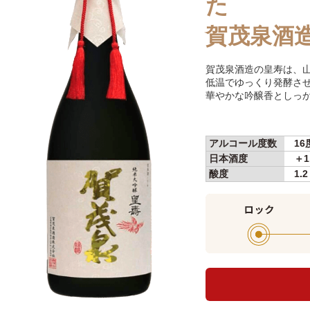
た
賀茂泉酒
賀茂泉酒造の皇寿は、山
低温でゆっくり発酵させ
華やかな吟醸香としっ
アルコール度数
16
日本酒度
＋1
酸度
1.2