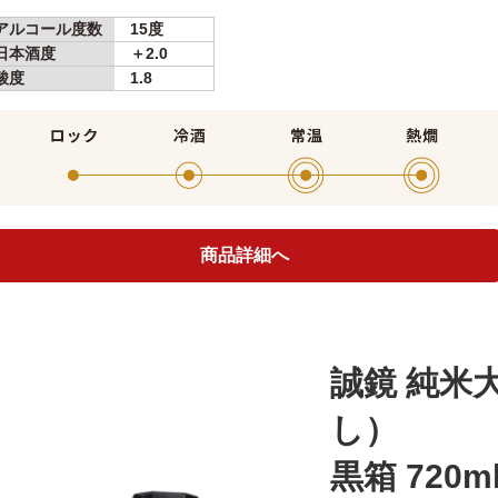
アルコール度数
15度
日本酒度
＋2.0
酸度
1.8
商品詳細へ
誠鏡 純米
し）
黒箱 720m