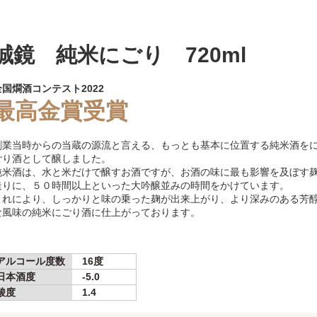
誠鏡 純米にごり 720ml
全国燗酒コンテスト2022
最高金賞受賞
創業当時からの当蔵の源流と言える、もっとも基本に位置する純米酒を
ごり酒として醸しました。
純米酒は、水と米だけで醸すお酒ですが、お酒の味に最も影響を及ぼす
造りに、５０時間以上といった大吟醸並みの時間をかけています。
これにより、しっかりと味の乗った麹が出来上がり、より深みのある芳
な風味の純米にごり酒に仕上がっております。
アルコール度数
16度
日本酒度
-5.0
酸度
1.4