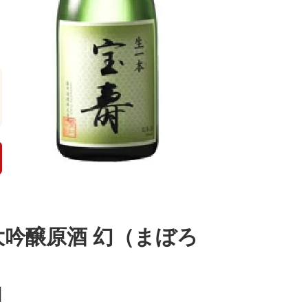
大吟醸原酒 幻（まぼろ
l