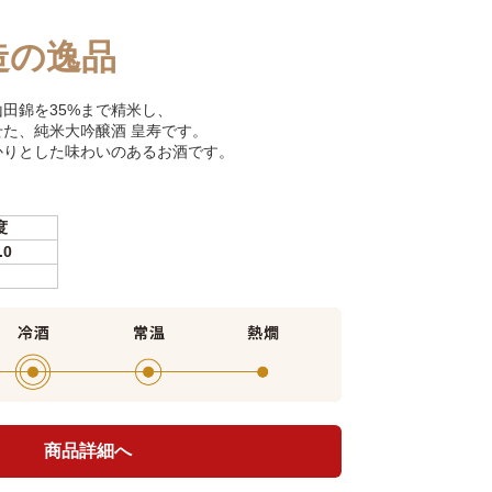
造の逸品
田錦を35%まで精米し、
た、純米大吟醸酒 皇寿です。
かりとした味わいのあるお酒です。
度
.0
商品詳細へ