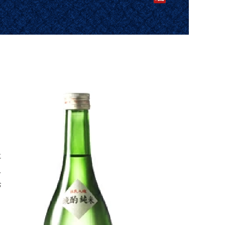
シ
に
て
お