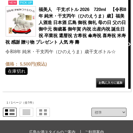
NEW
PICK UP
福美人 干支ボトル 2026 720ml 【令和8
年 純米・干支丙午（ひのえうま）歳】福美
人酒造 日本酒 広島 御祝 御礼 母の日 父の日
御中元 御歳暮 御年賀 内祝 出産内祝 誕生日
祝 卒業祝 還暦祝 古希祝 傘寿祝 喜寿祝 米寿
祝 感謝 贈り物 プレゼント 人気 寿 壽
令和8年 純米・干支丙午（ひのえうま）歳干支ボトル☆
価格： 5,500円(税込)
在庫切れ
1 / 1ページ
（全7件）
広島お酒スタイルのご案内
ご利用案内