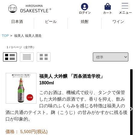
日本酒
ビール
焼酎
ワイン
TOP
>
福美人 福美人酒造
1 / 1ページ
（全7件）
福美人 大吟醸 「西条酒造学校」
1800ml
このお酒は、機械式で絞り、タンクで保管
した大吟醸の原酒です。香りを抑え、飲み
口の味のふくらみを感じる特徴は福美人の
酒に共通のテイスト。麹（こうじ）の甘みがかすかに残る後
口が印象的。
価格： 5,500円(税込)