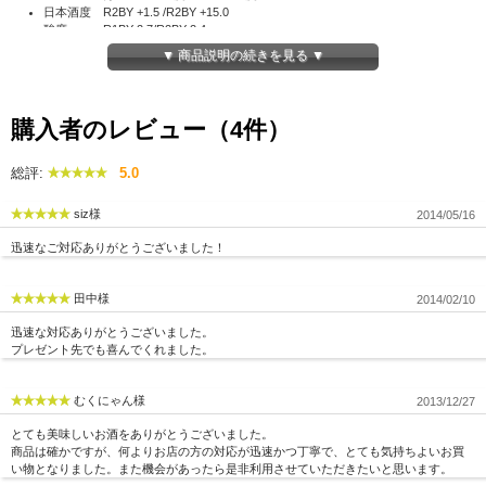
日本酒度 R2BY +1.5 /R2BY +15.0
酸度 R1BY 2.7/R2BY 2.4
アミノ酸度 R1BY 3.7/R2BY 2.7
▼ 商品説明の続きを見る ▼
原料米 竹原市大和町産 雄町（契約栽培）
酵母 協会701号
購入者のレビュー（4件）
総評:
5.0
siz様
2014/05/16
迅速なご対応ありがとうございました！
田中様
2014/02/10
迅速な対応ありがとうございました。
プレゼント先でも喜んでくれました。
むくにゃん様
2013/12/27
とても美味しいお酒をありがとうございました。
商品は確かですが、何よりお店の方の対応が迅速かつ丁寧で、とても気持ちよいお買
い物となりました。また機会があったら是非利用させていただきたいと思います。