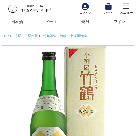
日本酒
ビール
焼酎
ワイン
TOP
>
竹原・三原の蔵
>
竹鶴酒造：竹鶴・小笹屋竹鶴