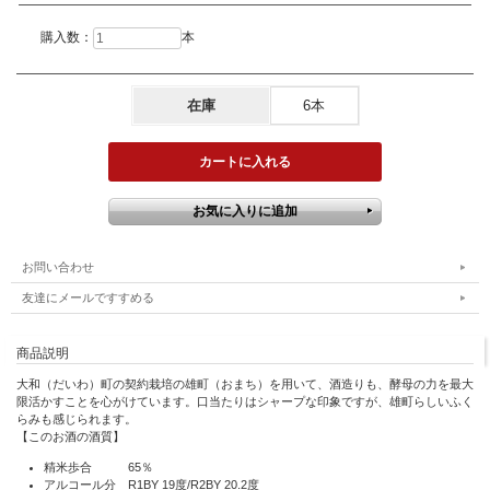
購入数：
本
在庫
6本
お問い合わせ
友達にメールですすめる
商品説明
大和（だいわ）町の契約栽培の雄町（おまち）を用いて、酒造りも、酵母の力を最大
限活かすことを心がけています。口当たりはシャープな印象ですが、雄町らしいふく
らみも感じられます。
【このお酒の酒質】
精米歩合 65％
アルコール分 R1BY 19度/R2BY 20.2度