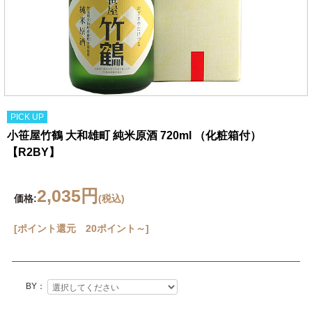
PICK UP
小笹屋竹鶴 大和雄町 純米原酒 720ml （化粧箱付）
【R2BY】
2,035円
価格:
(税込)
[ポイント還元 20ポイント～]
BY：