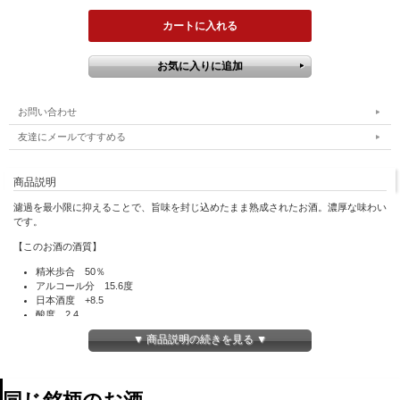
お問い合わせ
友達にメールですすめる
商品説明
濾過を最小限に抑えることで、旨味を封じ込めたまま熟成されたお酒。濃厚な味わい
です。
【このお酒の酒質】
精米歩合 50％
アルコール分 15.6度
日本酒度 +8.5
酸度 2.4
アミノ酸度 2.2
▼ 商品説明の続きを見る ▼
原料米 八反
酵母 協会7号