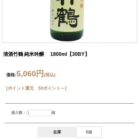
清酒竹鶴 純米吟醸 1800ml【30BY】
5,060円
価格:
(税込)
[ポイント還元 50ポイント～]
購入数：
個
在庫
6個