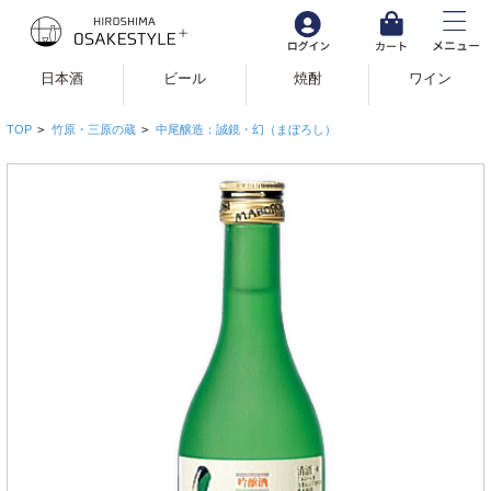
日本酒
ビール
焼酎
ワイン
TOP
>
竹原・三原の蔵
>
中尾醸造：誠鏡・幻（まぼろし）