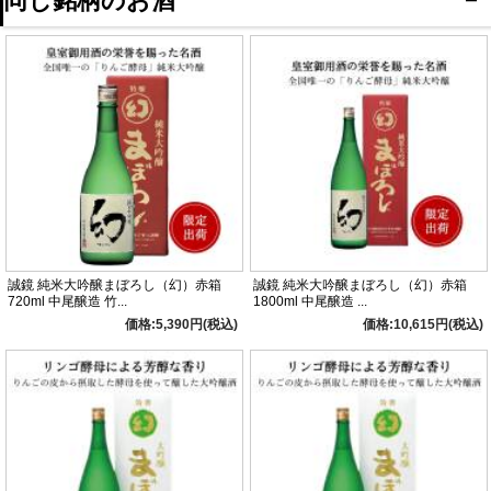
同じ銘柄のお酒
箱」の弟分として誕生しました。
「幻赤箱」は皇室新年御用酒の栄
に輝いたときのお酒を今に再現し
たお酒ですが、「幻白箱」は米の
品種を山田錦から広島産八反錦と
し、それに合わせて精米歩合、仕
込方法などを見直した高いレベル
で香味が調和した当蔵吟醸酒の標準的存在といえます。
【このお酒の酒質】
【のみごろ温度】
精米歩合
58％
ロック
アルコール分
16度
冷酒
◎
日本酒度
+5.0
常温
◎
酸度
1.3
ぬる燗
原料米
八反錦・新千本
あつ燗
誠鏡 純米大吟醸まぼろし（幻）赤箱
誠鏡 純米大吟醸まぼろし（幻）赤箱
720ml 中尾醸造 竹...
1800ml 中尾醸造 ...
酵母
りんご酵母
価格:5,390円(税込)
価格:10,615円(税込)
日本酒度・酸度のバランスが、お酒の味を決めます。 （あくまで目安としてお考え
ください）
●日本酒度とは？：＋傾向 なら 辛 / －傾向 なら 甘
●酸度とは？：数値が大 なら 濃醇 / 数値が小 なら 淡麗