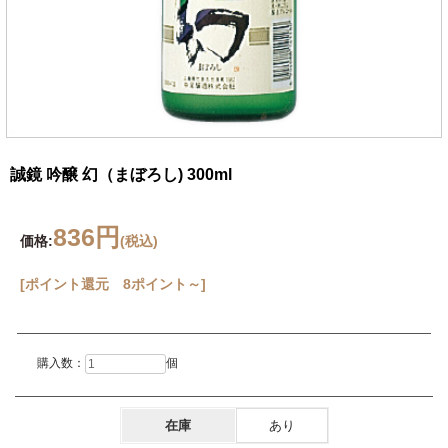
誠鏡 吟醸 幻（まぼろし) 300ml
836円
価格:
(税込)
[ポイント還元 8ポイント～]
購入数：
個
在庫
あり