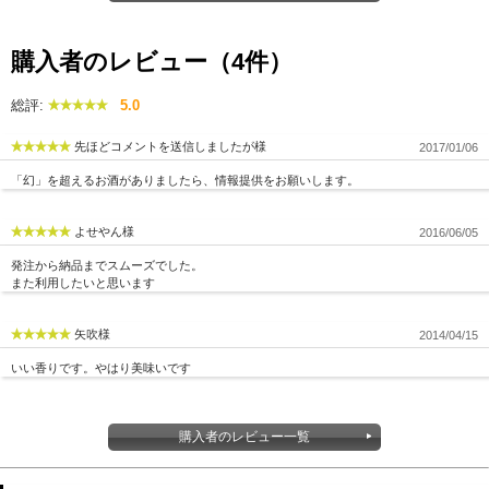
年中を通じて様々なお祝い事に対応するデザイン。
内祝や出産内祝、誕生日祝いから、結婚祝いや退職祝い、さらには還暦や古希などの
<br>
長寿のお祝いにもふさわしい逸品です。
購入者のレビュー（4件）
プレゼントやギフトとしても人気の高いこの日本酒は、
大切な方への感謝の気持ちを形にするのに相応しい一本と言えるでしょう。
総評:
5.0
☆このようなお祝い事に☆
御祝 御礼 母の日 父の日 敬老の日 御中元 御歳暮 残中見舞 残暑見舞い 御年賀 内祝 出
先ほどコメントを送信しましたが様
2017/01/06
産内祝 誕生日祝 結婚祝 婚約祝 退職祝 卒業祝 還暦祝 古希祝 傘寿祝 喜寿祝 米寿祝 開
店祝 新築祝 快気祝 ご挨拶 年末 年始 新年 感謝 贈り物 プレゼント ギフト 人気 寿 壽
「幻」を超えるお酒がありましたら、情報提供をお願いします。
御供 仏事
☆お酒の特徴☆
よせやん様
2016/06/05
中尾醸造 竹原市 誠鏡 幻 まぼろし 大吟醸 広島 日本酒 広島の日本酒 白箱 酒質の向上
りんごの皮から摂取した酵母
発注から納品までスムーズでした。
リンゴ酵母使用 芳醇な香り 清涼感 爽やかな印象 やや辛口
また利用したいと思います
☆商品属性☆
ブランド名【中尾醸造】 単品容量【720ml】 アルコール度数【16％】 精米歩合
【50％】
矢吹様
2014/04/15
特定名称【大吟醸】 味わい【やや辛口】 日本酒度【+5】 酸度【1.4】
酵母【リンゴ酵母】 原材料【米（国産）・米こうじ（国産米）・醸造アルコール
いい香りです。やはり美味いです
購入者のレビュー一覧