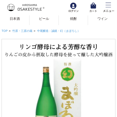
日本酒
ビール
焼酎
ワイン
TOP
>
竹原・三原の蔵
>
中尾醸造：誠鏡・幻（まぼろし）