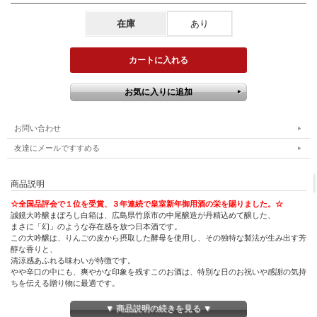
在庫
あり
お問い合わせ
友達にメールですすめる
商品説明
☆全国品評会で１位を受賞、３年連続で皇室新年御用酒の栄を賜りました。☆
誠鏡大吟醸まぼろし白箱は、広島県竹原市の中尾醸造が丹精込めて醸した、
まさに「幻」のような存在感を放つ日本酒です。
この大吟醸は、りんごの皮から摂取した酵母を使用し、その独特な製法が生み出す芳
醇な香りと、
清涼感あふれる味わいが特徴です。
やや辛口の中にも、爽やかな印象を残すこのお酒は、特別な日のお祝いや感謝の気持
ちを伝える贈り物に最適です。
美しい白箱に包まれたボトルは、御祝や御礼、母の日や父の日など、
▼ 商品説明の続きを見る ▼