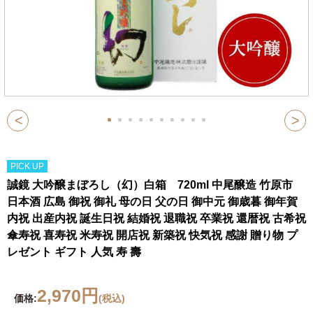
<
>
PICK UP
誠鏡 大吟醸まぼろし（幻）白箱 720ml 中尾醸造 竹原市
日本酒 広島 御祝 御礼 母の日 父の日 御中元 御歳暮 御年賀
内祝 出産内祝 誕生日祝 結婚祝 退職祝 卒業祝 還暦祝 古希祝
傘寿祝 喜寿祝 米寿祝 開店祝 新築祝 快気祝 感謝 贈り物 プ
レゼント ギフト 人気 寿 壽
2,970円
価格:
(税込)