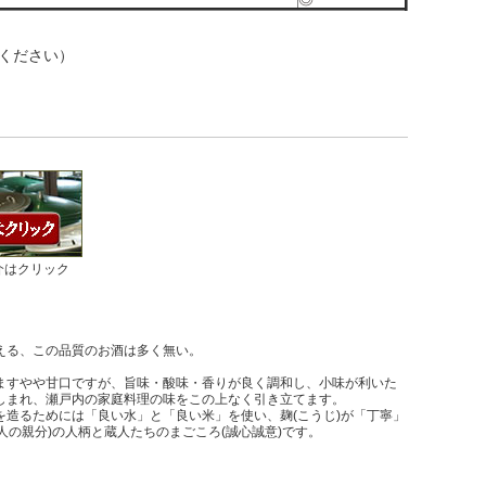
ください）
紹介はクリック
える、この品質のお酒は多く無い。
ますやや甘口ですが、旨味・酸味・香りが良く調和し、小味が利いた
しまれ、瀬戸内の家庭料理の味をこの上なく引き立てます。
造るためには「良い水」と「良い米」を使い、麹(こうじ)が「丁寧」
の親分)の人柄と蔵人たちのまごころ(誠心誠意)です。