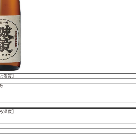
の酒質】
分
ろ温度】