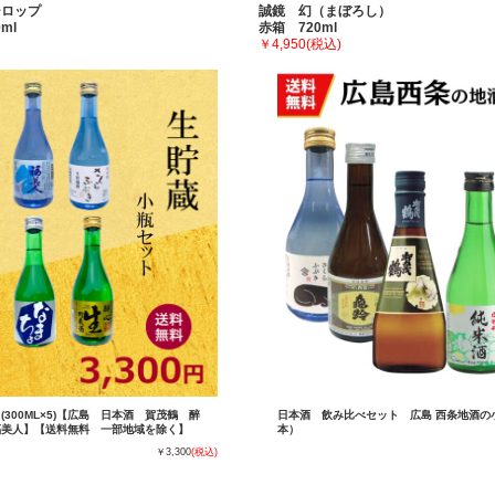
シロップ
誠鏡 幻（まぼろし）
ml
赤箱 720ml
￥4,950
(税込)
300ML×5)【広島 日本酒 賀茂鶴 醉
日本酒 飲み比べセット 広島 西条地酒の小瓶
福美人】【送料無料 一部地域を除く】
本）
￥3,300
(税込)