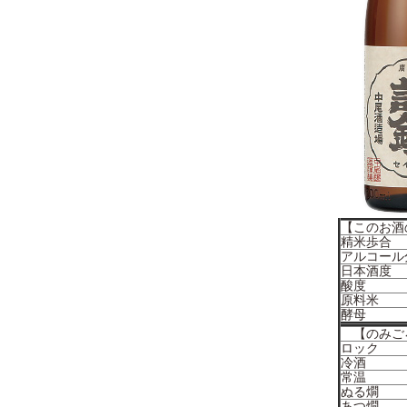
【このお酒
精米歩合
アルコール
日本酒度
酸度
原料米
酵母
【のみご
ロック
冷酒
常温
ぬる燗
あつ燗