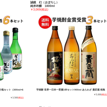
誠鏡 幻（まぼろし）
純米吟醸 1800ml
￥3,069
(税込)
セット（300ml×6
芋焼酎 世界一日本一受賞3本セット900ml あらわざ 貴匠蔵 桜島
￥5,000
(税込)
￥3,500
(税込)