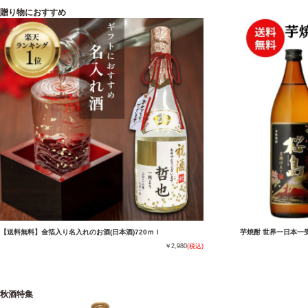
贈り物におすすめ
【送料無料】金箔入り名入れのお酒(日本酒)720ｍｌ
芋焼酎 世界一日本一受
￥2,980
(税込)
秋酒特集