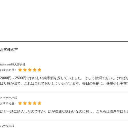
お客様の声
twincam88大好き様
おすすめ度：
2000円～2500円でおいしい純米酒を探していました。そして熱燗でおいしけ
ぱり感が出て、これはこれでおいしくいただけます。毎日の晩酌に、熱燗少し手前
ヒョナハハ様
おすすめ度：
幻と一緒に購入したのですが、幻が淡麗な味わいなのに対し、こちらは濃厚辛口と
ハナタニ様