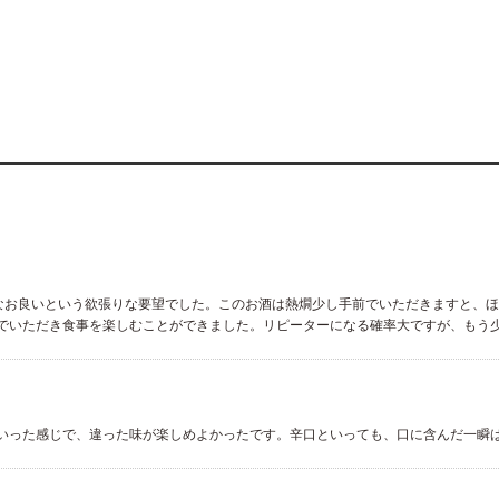
ればなお良いという欲張りな要望でした。このお酒は熱燗少し手前でいただきますと
でいただき食事を楽しむことができました。リピーターになる確率大ですが、もう
いった感じで、違った味が楽しめよかったです。辛口といっても、口に含んだ一瞬