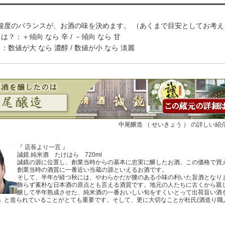
酸度のバランスが、お酒の味を決めます。 （あくまで目安としてお考え
は？：＋傾向 なら 辛 / －傾向 なら 甘
：数値が大 なら 濃醇 / 数値が小 なら 淡麗
中尾醸造 （ せいきょう ） の詳しい
『 店長より一言 』
誠鏡 純米酒 たけはら 720ml
誠鏡の源に位置し、創業当時からの基本に忠実に醸したお酒。この価格で買
創業当時の酒質に一番近い当蔵の源といえるお酒です。
そして、半年が経つ秋には、やわらかだが腰のある小味の利いた旨酒となり
飾らず素朴な日本酒の原点とも言える酒質です。地元の人たちに古くから親
醸して半年熟成させた、純米酒の一番おいしい旬をすくいとって出荷旨い酒を
」と造られていることがとても重要です。そして、更に大切なことが杜氏(酒造り職人