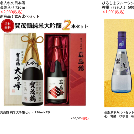
名入れの日本酒
ひろしまフルーツ
金箔入り 720ｍｌ
檸檬（れもん） 500
￥2,980
(税込)
￥1,991
(税込)
新商品！飲み比べセット
賀茂鶴 純米大吟醸セット 720ml×2本
生貯蔵飲み比べセット(
心 亀齢 桜吹雪 
￥10,500
(税込)