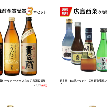
賞3本セット900ml あらわざ 貴匠蔵 桜島
日本酒 飲み比べセット 広島 西条地酒の小瓶
本）
￥5,000
(税込)