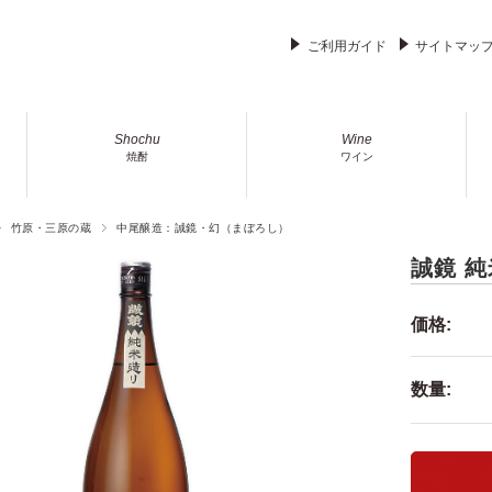
ご利用ガイド
サイトマッ
Shochu
Wine
焼酎
ワイン
竹原・三原の蔵
中尾醸造：誠鏡・幻（まぼろし）
誠鏡 純
価格:
数量: