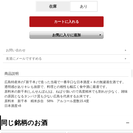
在庫
あり
お問い合わせ
友達にメールですすめる
商品説明
広島特産米の｢新千本｣で造った当蔵で一番辛口な日本酒度＋８の無濾過生酒です。
透明感がありキレも抜群で、料理との相性も幅広く食中酒に最適です。
原料米の新千本(しんせんぼん)は、ねばり強いので高度精米でも割れが少なく、雑味
の原因となるタンパク質も少ない広島を代表するお米です。
原料米 新千本 精米歩合 58% アルコール度数15.4度
日本酒度+8
同じ銘柄のお酒