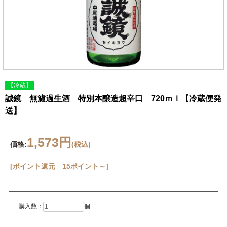
【冷蔵】
誠鏡 無濾過生酒 特別本醸造超辛口 720ｍｌ【冷蔵便発
送】
1,573円
価格:
(税込)
[ポイント還元 15ポイント～]
購入数：
個