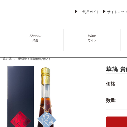
ご利用ガイド
サイトマッ
Shochu
Wine
焼酎
ワイン
呉の蔵
榎酒造：華鳩(はなはと)
華鳩 貴
価格:
数量: