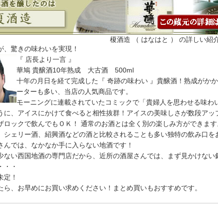
榎酒造 （ はなはと ） の詳しい紹
が、驚きの味わいを実現！
『 店長より一言 』
華鳩 貴醸酒10年熟成 大古酒 500ml
十年の月日を経て完成した『 奇跡の味わい 』貴醸酒！熟成がか
ーターも多い、当店の人気商品です。
モーニングに連載されていたコミックで「貴婦人を思わせる味わ
うに、アイスにかけて食べると相性抜群！アイスの美味しさが数段アッ
ザロックで飲んでもＯＫ！ 通常のお酒とは全く別の楽しみ方ができます
、シェリー酒、紹興酒などの酒と比較されることも多い独特の飲み口を
さんでは、なかなか手に入らない地酒です！
少ない西国地酒の専門店だから、近所の酒屋さんでは、まず見かけない
・・・
未定！
たら、お早めにお買い求めください！まとめ買いもおすすめです。