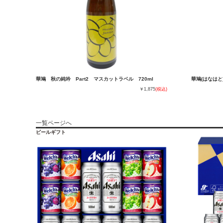
華鳩 秋の純吟 Part2 マスカットラベル 720ml
華鳩(はなはと
￥1,875
(税込)
一覧ページへ
ビールギフト