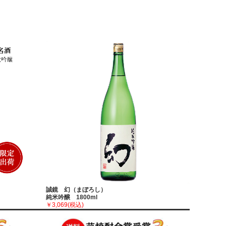
誠鏡 幻（まぼろし）
雨後の月
純米吟醸 1800ml
純米大吟醸
￥3,069
(税込)
￥4,180
(