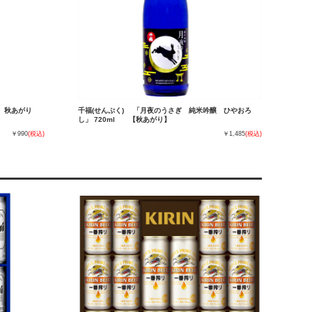
 秋あがり
千福(せんぷく) 「月夜のうさぎ 純米吟醸 ひやおろ
し」 720ml 【秋あがり】
￥990
(税込)
￥1,485
(税込)