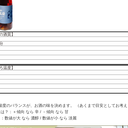
の酒質】
分
ろ温度】
酸度のバランスが、お酒の味を決めます。 （あくまで目安としてお考え
は？：＋傾向 なら 辛 / －傾向 なら 甘
：数値が大 なら 濃醇 / 数値が小 なら 淡麗