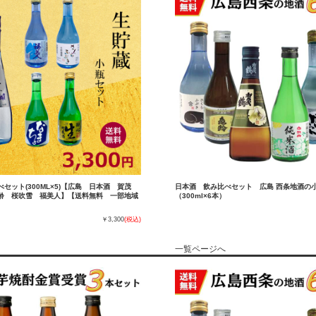
セット(300ML×5)【広島 日本酒 賀茂
日本酒 飲み比べセット 広島 西条地酒の
齢 桜吹雪 福美人】【送料無料 一部地域
（300ml×6本）
￥3,300
(税込)
一覧ページへ