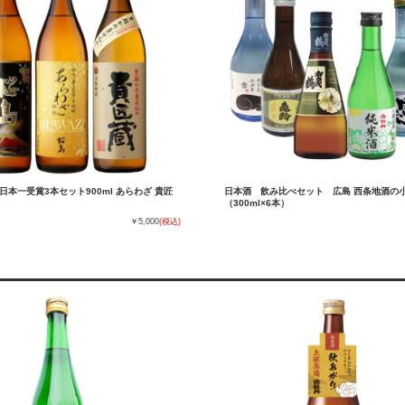
日本一受賞3本セット900ml あらわざ 貴匠
日本酒 飲み比べセット 広島 西条地酒の
（300ml×6本）
￥5,000
(税込)