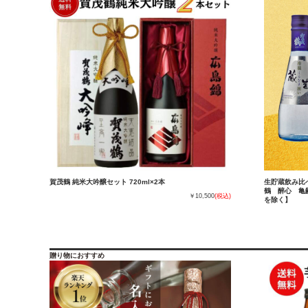
賀茂鶴 純米大吟醸セット 720ml×2本
生貯蔵飲み比べ
鶴 醉心 亀
￥10,500
(税込)
を除く】
贈り物におすすめ