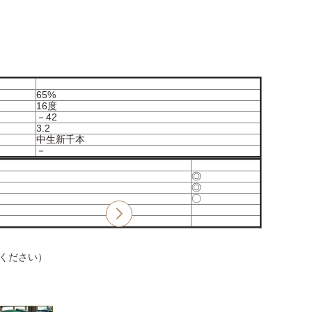
65%
16度
－42
3.2
中生新千本
－
◎
◎
〇
ください）