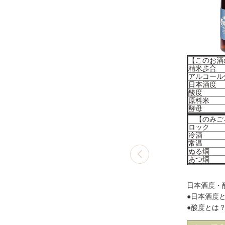
【このお酒
精米歩合
アルコール
日本酒度
酸度
原料米
酵母
【のみご
ロック
冷酒
常温
ぬる燗
あつ燗
日本酒度・
●日本酒度と
●酸度とは？