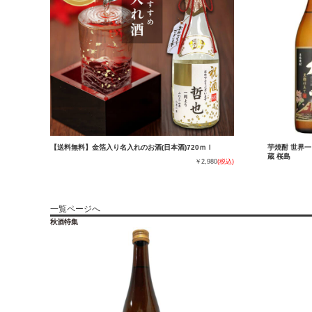
【送料無料】金箔入り名入れのお酒(日本酒)720ｍｌ
芋焼酎 世界一
蔵 桜島
￥2,980
(税込)
一覧ページへ
秋酒特集