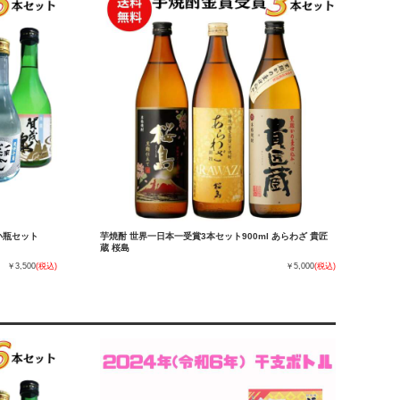
小瓶セット
芋焼酎 世界一日本一受賞3本セット900ml あらわざ 貴匠
蔵 桜島
￥3,500
(税込)
￥5,000
(税込)