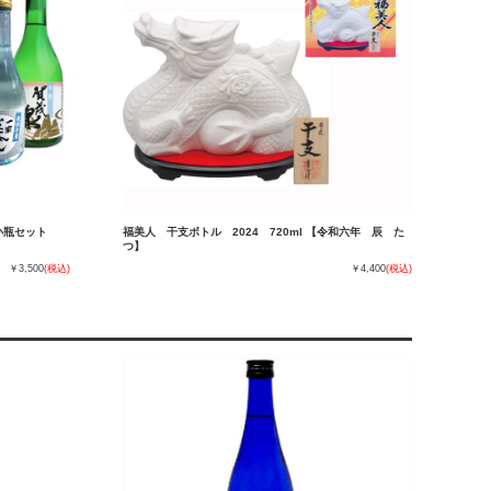
小瓶セット
福美人 干支ボトル 2024 720ml 【令和六年 辰 た
つ】
￥3,500
(税込)
￥4,400
(税込)