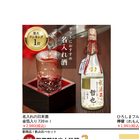
名入れの日本酒
ひろしまフ
金箔入り 720ｍｌ
檸檬（れもん）
￥2,980
(税込)
￥1,991
(税込
新商品！飲み比べセット