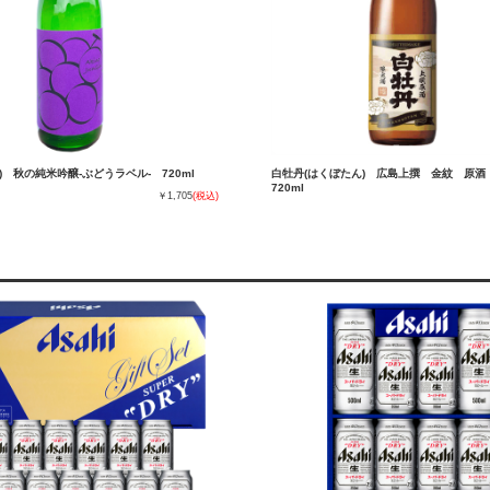
) 秋の純米吟醸-ぶどうラベル- 720ml
白牡丹(はくぼたん) 広島上撰 金紋 原酒
720ml
￥1,705
(税込)