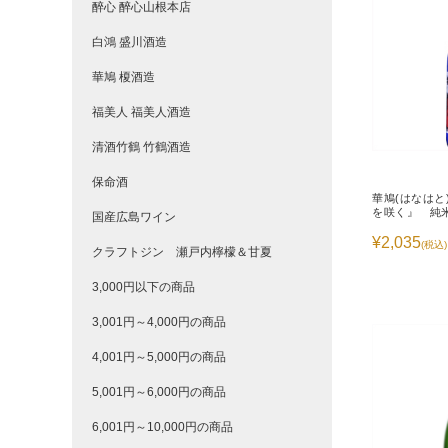
醉心 醉心山根本店
白鴻 盛川酒造
華鳩 榎酒造
福美人 福美人酒造
清酒竹鶴 竹鶴酒造
保命酒
華鳩(はなはと
を咲く』 純米
国産広島ワイン
¥2,035
(税込)
クラフトジン 瀬戸内檸檬＆甘夏
3,000円以下の商品
3,001円～4,000円の商品
4,001円～5,000円の商品
5,001円～6,000円の商品
6,001円～10,000円の商品