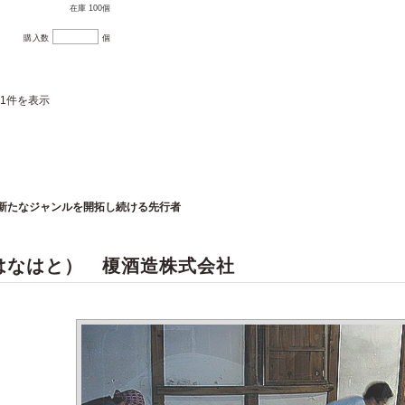
在庫 100個
購入数
個
21件を表示
新たなジャンルを開拓し続ける先行者
はなはと） 榎酒造株式会社