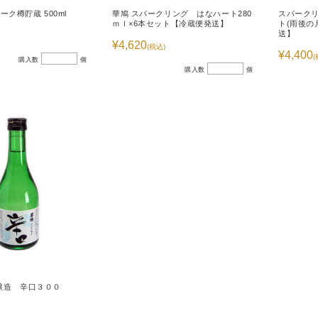
ーク樽貯蔵 500ml
華鳩 スパークリング はなハート280
スパーク
ｍｌ×6本セット【冷蔵便発送】
ト(雨後の
送】
¥4,620
(税込)
¥4,400
(
購入数
個
購入数
個
本醸造 辛口３００