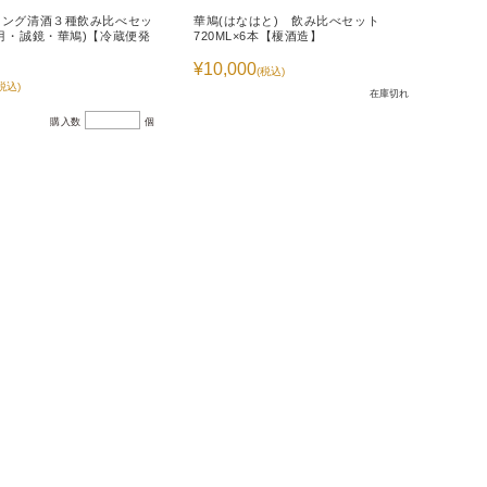
リング清酒３種飲み比べセッ
華鳩(はなはと) 飲み比べセット
月・誠鏡・華鳩)【冷蔵便発
720ML×6本【榎酒造】
¥10,000
(税込)
税込)
在庫切れ
購入数
個