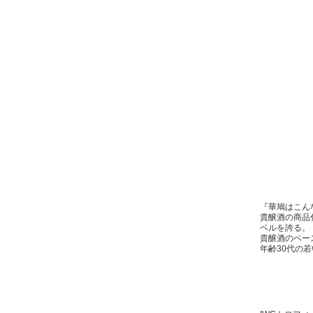
『華鳩はこん
貴醸酒の商品
ベルを誇る。
貴醸酒のベー
年齢30代の