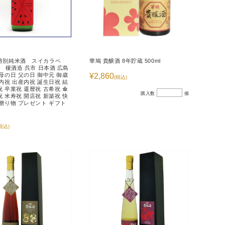
特別純米酒 スイカラベ
華鳩 貴醸酒 8年貯蔵 500ml
l 榎酒造 呉市 日本酒 広島
 母の日 父の日 御中元 御歳
¥2,860
(税込)
 内祝 出産内祝 誕生日祝 結
祝 卒業祝 還暦祝 古希祝 傘
購入数
個
祝 米寿祝 開店祝 新築祝 快
 贈り物 プレゼント ギフト
税込)