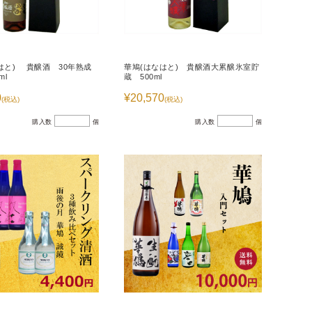
はと) 貴醸酒 30年熟成
華鳩(はなはと) 貴醸酒大累醸氷室貯
ml
蔵 500ml
0
¥20,570
(税込)
(税込)
購入数
個
購入数
個