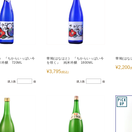
) 『ちからいっぱい今
華鳩(はなはと) 『ちからいっぱい今
華鳩(はな
吟醸 720ML
を咲く』 純米吟醸 1800ML
¥2,200
(
¥3,795
(税込)
購入数
個
購入数
個