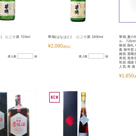
) にごり酒 720ml
華鳩(はなはと) にごり酒 1800ml
華鳩 夏の
ル 720m
¥2,090
御祝 御礼
(税込)
暮 御年賀
婚祝 退職
購入数
個
購入数
個
寿祝 喜寿
気祝 感謝
人気 寿 壽
¥1,650
(