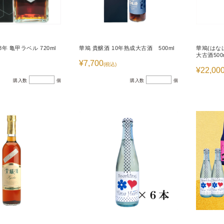
年 亀甲ラベル 720ml
華鳩 貴醸酒 10年熟成大古酒 500ml
華鳩(はな
大古酒500
¥7,700
(税込)
¥22,00
購入数
個
購入数
個