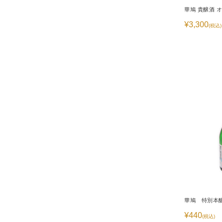
華鳩 貴醸酒 オ
¥3,300
(税込)
華鳩 特別
¥440
(税込)