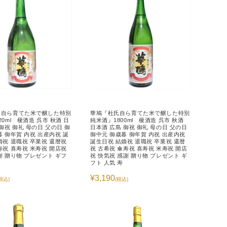
氏自ら育てた米で醸した特別
華鳩『杜氏自ら育てた米で醸した特別
0ml 榎酒造 呉市 秋酒 日
純米酒』1800ml 榎酒造 呉市 秋酒
御祝 御礼 母の日 父の日 御
日本酒 広島 御祝 御礼 母の日 父の日
暮 御年賀 内祝 出産内祝 誕
御中元 御歳暮 御年賀 内祝 出産内祝
婚祝 退職祝 卒業祝 還暦祝
誕生日祝 結婚祝 退職祝 卒業祝 還暦
寿祝 喜寿祝 米寿祝 開店祝
祝 古希祝 傘寿祝 喜寿祝 米寿祝 開店
謝 贈り物 プレゼント ギフ
祝 快気祝 感謝 贈り物 プレゼント ギ
フト 人気 寿
¥3,190
税込)
(税込)