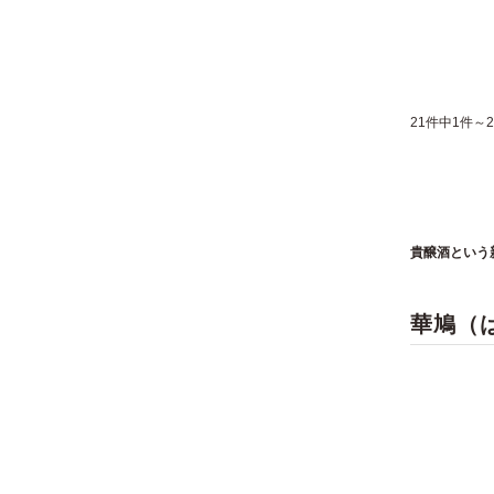
21件中1件～
貴醸酒という
華鳩（