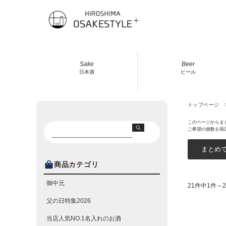
Sake
Beer
日本酒
ビール
トップページ
このページからま
ご希望の個数を指
商品カテゴリ
御中元
21件中1件～
父の日特集2026
当店人気NO.1名入れのお酒