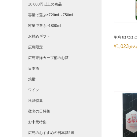
10,000円以上の商品
容量で選ぶ>720ml～750ml
容量で選ぶ>1800ml
お勧めギフト
華鳩 (はなはと
¥1,023
広島限定
(税込)
広島東洋カープ柄のお酒
日本酒
焼酎
ワイン
秋酒特集
敬老の日特集
お中元特集
広島のおすすめの日本酒5選