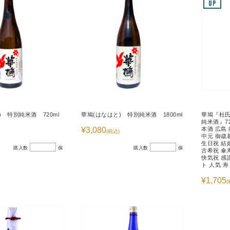
) 特別純米酒 720ml
華鳩(はなはと) 特別純米酒 1800ml
華鳩『杜
純米酒』72
¥3,080
本酒 広島 
(税込)
中元 御歳
生日祝 結
購入数
個
購入数
個
古希祝 傘
快気祝 感
ト 人気 寿
¥1,705
(