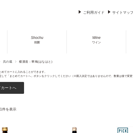
ご利用ガイド
サイトマッ
Shochu
Wine
焼酎
ワイン
呉の蔵
榎酒造：華鳩(はなはと)
とめてカートに入れることができます。
定して「まとめてカートへ」ボタンをクリックしてください（※購入決定ではありませんので、数量は後で変更
21件を表示