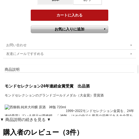
お問い合わせ
友達にメールですすめる
商品説明
モンドセレクション24年連続金賞受賞 出品酒
モンドセレクションのグランドゴールドメダル（大金賞）受賞酒
1999~2022モンドセレクション金賞を、24年
連続受賞している蔵元が西條鶴。「 神髄 」はその中でも最高の栄誉である大金賞を
▼ 商品説明の続きを見る ▼
獲得した受賞酒なのです！
世界で認められた日本酒、ぜひ一度味わいたいものです。
購入者のレビュー（3件）
また、ここまで贅をこらした最高級の日本酒なので大事なかたへのギフトとしても安