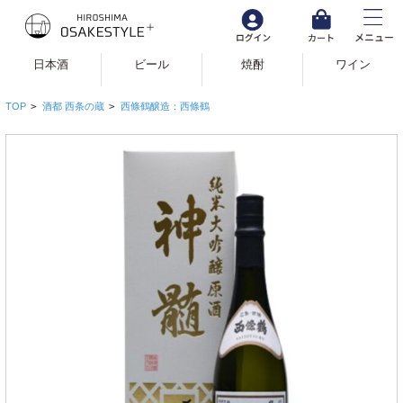
日本酒
ビール
焼酎
ワイン
TOP
>
酒都 西条の蔵
>
西條鶴醸造：西條鶴