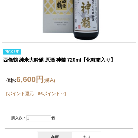
PICK UP
西條鶴 純米大吟醸 原酒 神髄 720ml【化粧箱入り】
6,600円
価格:
(税込)
[ポイント還元 66ポイント～]
購入数：
個
在庫
あり