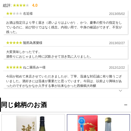
心ですよね。
総評:
4.0
西條鶴（さいじょうつる）醸造株式会社は明治37年(1904)の創業。蔵は、大部分が明
右近様
2013/05/02
治中期に建てられたそのままの姿で今も残っているという、歴史ある酒蔵です。
お酒は指定日より早く届き（遅いよりはよいが）、かつ、慶事の熨斗の指定をし
【このお酒の酒質】
【のみごろ温度】
ているのに、結び切りではなく残念。内祝い用で、中身の確認ができず、不安が
残った。
精米歩合
40％
ロック
◎
アルコール分
16度
冷酒
◎
陥荊為累樂様
2013/02/27
日本酒度
+5.0
常温
○
大変美味しかったです。
酸度
－
ぬる燗
酒祭りにおじゃました時に試飲させて頂き気に入りました。
原料米
千本錦・山田錦
あつ燗
酵母
－
ねこ園長みー様
2012/12/22
日本酒度・酸度のバランスが、お酒の味を決めます。 （あくまで目安としてお考え
今回が初めて来店させていただきましたが、丁寧、迅速な対応誠に有り難うござ
ください）
いました。酒好きには迅速が重要だと思っています。今回は、以前より興味があ
ったのですがなかなか入手する事が出来なかった西條鶴大吟醸
●日本酒度とは？：＋傾向 なら 辛 / －傾向 なら 甘
●酸度とは？：数値が大 なら 濃醇 / 数値が小 なら 淡麗
同じ銘柄のお酒
西条鶴酒造（株） （ さいじょうつる ） の詳しい紹介はクリック