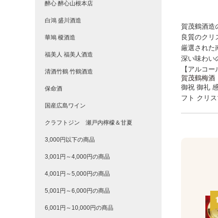
醉心 醉心山根本店
白鴻 盛川酒造
賀茂鶴酒造
良質のクリ
華鳩 榎酒造
厳選された
福美人 福美人酒造
深い味わい
【アルコー
清酒竹鶴 竹鶴酒造
賀茂鶴梅酒
御祝 御礼 
保命酒
フト クリス
国産広島ワイン
クラフトジン 瀬戸内檸檬＆甘夏
3,000円以下の商品
3,001円～4,000円の商品
4,001円～5,000円の商品
5,001円～6,000円の商品
6,001円～10,000円の商品