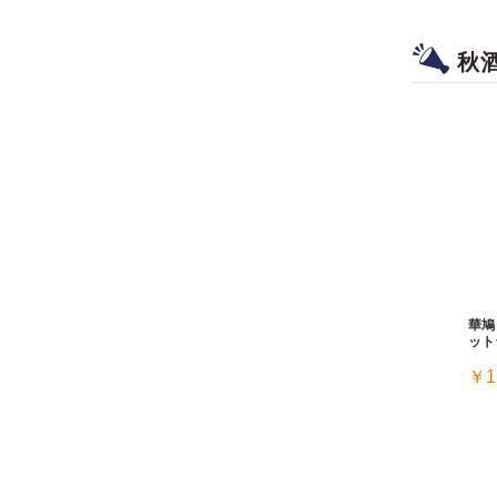
秋
華鳩
ット
￥1