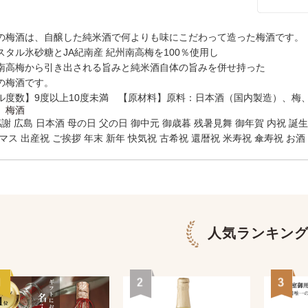
の梅酒は、自醸した純米酒で何よりも味にこだわって造った梅酒です。
スタル氷砂糖とJA紀南産 紀州南高梅を100％使用し
南高梅から引き出される旨みと純米酒自体の旨みを併せ持った
の梅酒です。
ル度数】9度以上10度未満 【原材料】原料：日本酒（国内製造）、梅
 梅酒
感謝 広島 日本酒 母の日 父の日 御中元 御歳暮 残暑見舞 御年賀 内祝 誕
マス 出産祝 ご挨拶 年末 新年 快気祝 古希祝 還暦祝 米寿祝 傘寿祝 お酒
人気ランキン