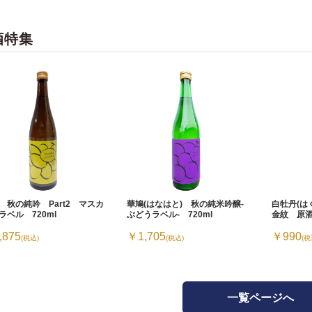
酒特集
 秋の純吟 Part2 マスカ
華鳩(はなはと) 秋の純米吟醸-
白牡丹(
ラベル 720ml
ぶどうラベル- 720ml
金紋 原酒
,875
￥1,705
￥990
(税込)
(税込)
(税
一覧ページへ