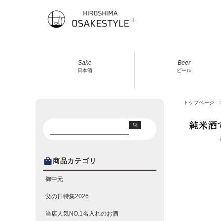
Sake
Beer
日本酒
ビール
トップページ
商品カテゴリ
御中元
父の日特集2026
当店人気NO.1名入れのお酒