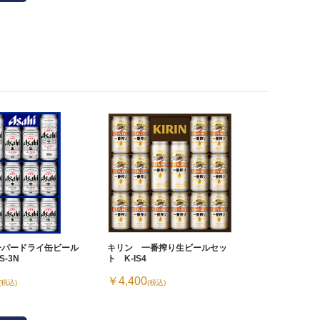
ーパードライ缶ビール
キリン 一番搾り生ビールセッ
-3N
ト K-IS4
￥4,400
(税込)
(税込)