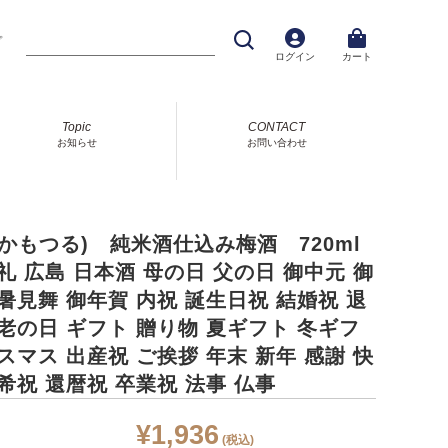
プ
ログイン
カート
Topic
CONTACT
お知らせ
お問い合わせ
かもつる) 純米酒仕込み梅酒 720ml
礼 広島 日本酒 母の日 父の日 御中元 御
暑見舞 御年賀 内祝 誕生日祝 結婚祝 退
老の日 ギフト 贈り物 夏ギフト 冬ギフ
スマス 出産祝 ご挨拶 年末 新年 感謝 快
希祝 還暦祝 卒業祝 法事 仏事
¥1,936
(税込)