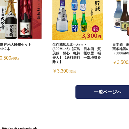
鶴 純米大吟醸セット
生貯蔵飲み比べセット
日本酒 
ml×2本
(300ML×5)【広島 日本酒 賀
西条地酒
茂鶴 醉心 亀齢 桜吹雪 福
（300ml
0,500
美人】【送料無料 一部地域を
(税込)
除く】
￥3,500
￥3,300
(税込)
一覧ページへ