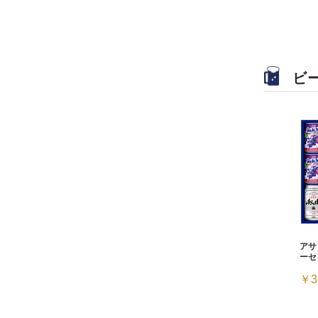
ビ
アサ
ーセ
￥3