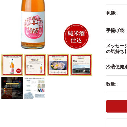
包装:
手提げ袋:
メッセー
の気持ち】
冷蔵便発送
数量: