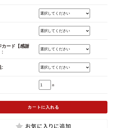
ジカード【感謝
:
:
本