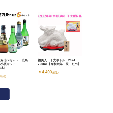
飲み比べセット 広島
福美人 干支ボトル 2024
の小瓶セット
720ml 【令和六年 辰 たつ】
×6本）
￥4,400
(税込)
(税込)