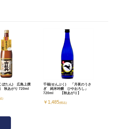
はくぼたん) 広島上撰
千福(せんぷく) 「月夜のうさ
 秋あがり 720ml
ぎ 純米吟醸 ひやおろし」
720ml 【秋あがり】
込)
￥1,485
(税込)