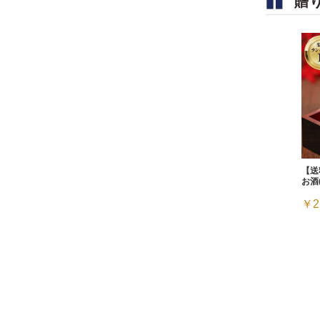
贈
【送
お酒
￥2