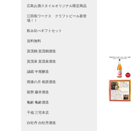
広島お酒スタイルオリジナル限定商品
江田島ワークス クラフトビール新登
場！！
飲み比べギフトセット
送料無料
賀茂鶴 賀茂鶴酒造
賀茂泉 賀茂泉酒造
誠鏡 中尾醸造
雨後の月 相原酒造
龍勢 藤井酒造
亀齢 亀齢酒造
千福 三宅本店
白牡丹 白牡丹酒造