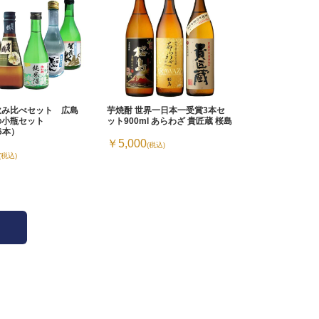
飲み比べセット 広島
芋焼酎 世界一日本一受賞3本セ
の小瓶セット
ット900ml あらわざ 貴匠蔵 桜島
×6本）
￥5,000
(税込)
(税込)