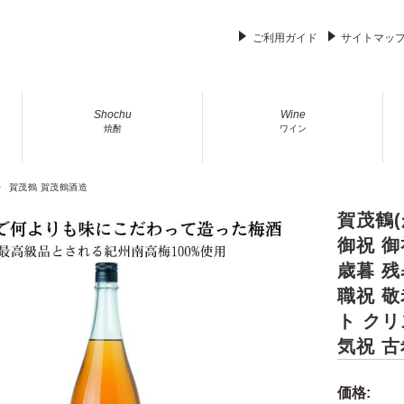
ご利用ガイド
サイトマッ
Shochu
Wine
焼酎
ワイン
賀茂鶴 賀茂鶴酒造
賀茂鶴(
御祝 御
歳暮 残
職祝 敬
ト クリ
気祝 古
価格: