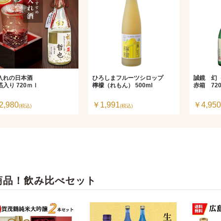
入れの日本酒
ひろしまフルーツシロップ
誠鏡 幻
箔入り 720ｍｌ
檸檬（れもん） 500ml
赤箱 720
2,980
￥1,991
￥4,950
(税込)
(税込)
商品！飲み比べセット