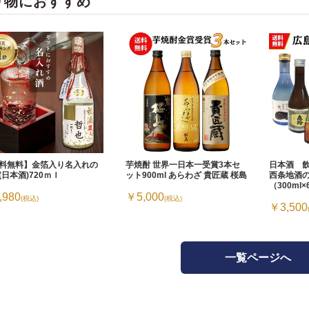
り物におすすめ
料無料】金箔入り名入れの
芋焼酎 世界一日本一受賞3本セ
日本酒 
(日本酒)720ｍｌ
ット900ml あらわざ 貴匠蔵 桜島
西条地酒
（300ml
,980
￥5,000
(税込)
(税込)
￥3,500
一覧ページへ