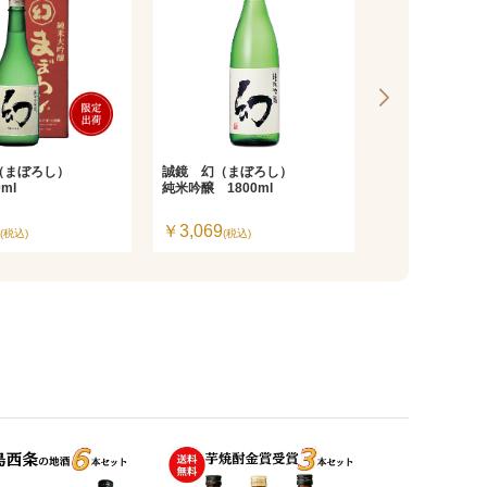
（まぼろし）
誠鏡 幻（まぼろし）
雨後の月（うご
ml
純米吟醸 1800ml
純米大吟醸 720
￥3,069
￥4,180
(税込)
(税込)
(税込)