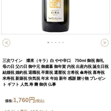
<
>
三次ワイン 燦來（キラ）白 やや辛口 750ml 御祝 御礼
母の日 父の日 御中元 御歳暮 御年賀 内祝 出産内祝 誕生日祝
結婚祝 婚約祝 退職祝 卒業祝 還暦祝 古希祝 傘寿祝 喜寿祝
米寿祝 新築祝 快気祝 年末 年始 新年 感謝 贈り物 プレゼン
ト ギフト 人気 寿 壽 御供 仏事
1,760円
価格:
(税込)