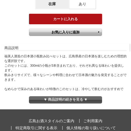
在庫
あり
商品説明
福美人酒造の日本酒小瓶飲み比べセットは、広島県産の日本酒を楽しむための理想的
な選択肢です。
このセットには、300mlの小瓶が3本含まれており、それぞれ異なる味わいを提供し
ます。
飲みきりサイズで、様々なシーンや料理に合わせて日本酒の魅力を発見することがで
きます。
なめらかで深みのある味わいが特徴のこのセットは、冷やして飲むのがおすすめで
す。<br>
それぞれの酒は、味のふくらみが感じられ、日本酒の豊かな風味を存分に楽しむこと
▼ 商品説明の続きを見る ▼
ができます。
母の日、父の日はもちろんのこと、特別な日のお祝いや、感謝の気持ちを伝える贈り
物としても最適です。
広島お酒スタイルのご案内
ご利用案内
また、送料無料でお届けするため、手軽に購入して自宅での晩酌や、
大切な人へのプレゼントとしても気軽に選べます。
特定商取引に関する表示
個人情報の取り扱いについて