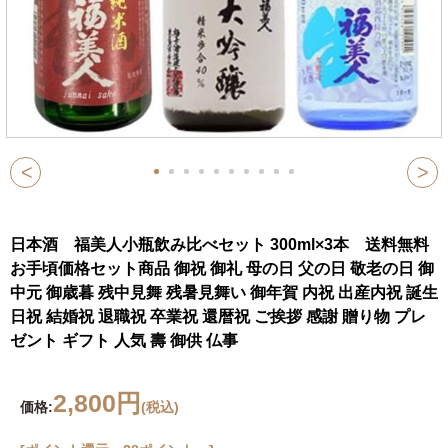
<
>
日本酒 福美人小瓶飲み比べセット 300ml×3本 送料無料
お手頃価格セット商品 御祝 御礼 母の日 父の日 敬老の日 御
中元 御歳暮 残中見舞 残暑見舞い 御年賀 内祝 出産内祝 誕生
日祝 結婚祝 退職祝 卒業祝 還暦祝 ご挨拶 感謝 贈り物 プレ
ゼント ギフト 人気 壽 御供 仏事
2,800円
価格:
(税込)