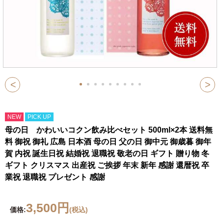
<
>
NEW
PICK UP
母の日 かわいいコクン飲み比べセット 500ml×2本 送料無
料 御祝 御礼 広島 日本酒 母の日 父の日 御中元 御歳暮 御年
賀 内祝 誕生日祝 結婚祝 退職祝 敬老の日 ギフト 贈り物 冬
ギフト クリスマス 出産祝 ご挨拶 年末 新年 感謝 還暦祝 卒
業祝 退職祝 プレゼント 感謝
3,500円
価格:
(税込)