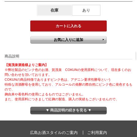
在庫
あり
商品説明
【賀茂泉酒造様よりご案内】
※弊社製品のピンク色のお酒、賀茂泉 COKUNの使用原料について、現在多くのお
問い合わせを頂いております。
COKUNの商品特徴でありますピンク色は、アデニン要求性酵母という
特殊な清酒酵母を使用しており、アルコールの発酵の際自然にピンク色に発色するも
ので、
麹由来や着色料の使用によるものではございません。
また、使用原料につきまして紅麹の製造、購入の実績もございませんので、
ご安心頂ければ幸いでございます。
賀茂泉酒造のCOKUNの飲み比べセット新発売しました☆
▼ 商品説明の続きを見る ▼
【セット内容】
●賀茂泉 COKUN 500ml
☆2015年ワイングラスでおいしい日本酒アワードで最高金賞を受賞☆
白いお米から酵母の自然な力できれいなピンク色に色づいたお酒（日本酒）です。
広島お酒スタイルのご案内
ご利用案内
甘さほんのり、マイルドな飲み心地が愉しめます。