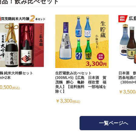
商品！飲み比べセット
鶴 純米大吟醸セット
生貯蔵飲み比べセット
日本酒 
ml×2本
(300ML×5)【広島 日本酒 賀
西条地酒
茂鶴 醉心 亀齢 桜吹雪 福
（300ml
0,500
美人】【送料無料 一部地域を
(税込)
除く】
￥3,500
￥3,300
(税込)
一覧ページへ