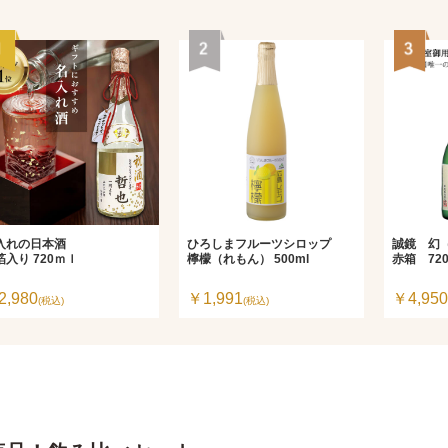
入れの日本酒
ひろしまフルーツシロップ
誠鏡 幻
箔入り 720ｍｌ
檸檬（れもん） 500ml
赤箱 720
2,980
￥1,991
￥4,950
(税込)
(税込)