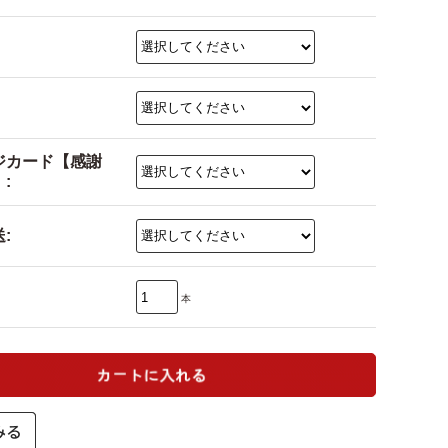
ジカード【感謝
:
:
本