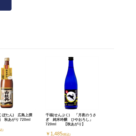
はくぼたん) 広島上撰
千福(せんぷく) 「月夜のうさ
 秋あがり 720ml
ぎ 純米吟醸 ひやおろし」
720ml 【秋あがり】
込)
￥1,485
(税込)