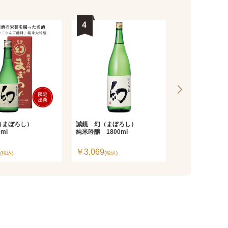
（まぼろし）
誠鏡 幻（まぼろし）
雨後の月（うご
ml
純米吟醸 1800ml
純米大吟醸 720
￥3,069
￥4,180
(税込)
(税込)
(税込)