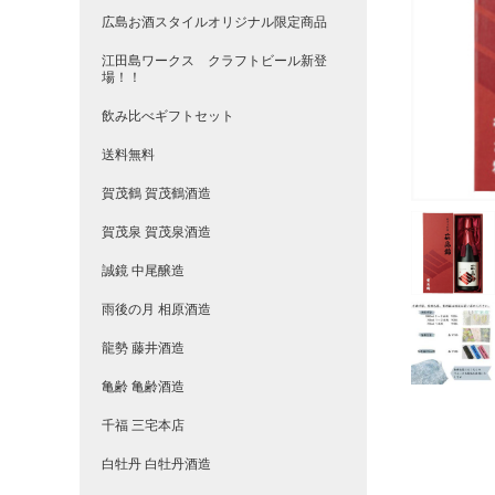
広島お酒スタイルオリジナル限定商品
江田島ワークス クラフトビール新登
場！！
飲み比べギフトセット
送料無料
賀茂鶴 賀茂鶴酒造
賀茂泉 賀茂泉酒造
誠鏡 中尾醸造
雨後の月 相原酒造
龍勢 藤井酒造
亀齢 亀齢酒造
千福 三宅本店
白牡丹 白牡丹酒造