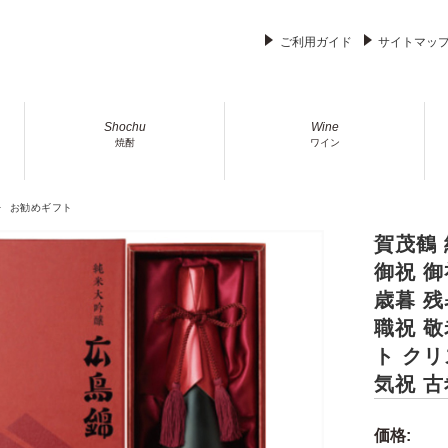
ご利用ガイド
サイトマッ
Shochu
Wine
焼酎
ワイン
お勧めギフト
賀茂鶴 
御祝 御
歳暮 残
職祝 敬
ト クリ
気祝 古
価格: