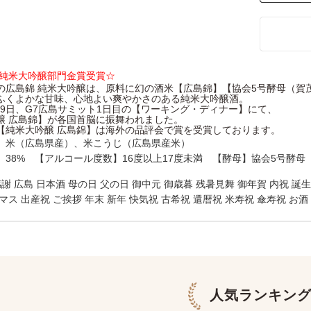
年 純米大吟醸部門金賞受賞☆
の広島錦 純米大吟醸は、原料に幻の酒米【広島錦】【協会5号酵母（賀
ふくよかな甘味、心地よい爽やかさのある純米大吟醸酒。
月19日、G7広島サミット1日目の【ワーキング・ディナー】にて、
醸 広島錦】が各国首脳に振舞われました。
【純米大吟醸 広島錦】は海外の品評会で賞を受賞しております。
】米（広島県産）、米こうじ（広島県産米）
】38% 【アルコール度数】16度以上17度未満 【酵母】協会5号酵母
感謝 広島 日本酒 母の日 父の日 御中元 御歳暮 残暑見舞 御年賀 内祝 誕
マス 出産祝 ご挨拶 年末 新年 快気祝 古希祝 還暦祝 米寿祝 傘寿祝 お酒
人気ランキン