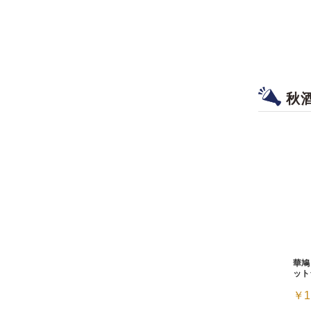
秋
華鳩
ット
￥1