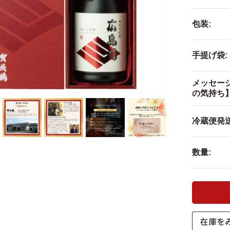
包装:
手提げ袋:
メッセー
の気持ち】
冷蔵便発送
数量: