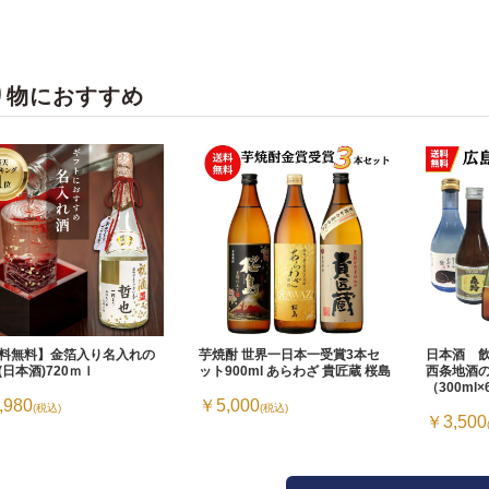
り物におすすめ
料無料】金箔入り名入れの
芋焼酎 世界一日本一受賞3本セ
日本酒 
(日本酒)720ｍｌ
ット900ml あらわざ 貴匠蔵 桜島
西条地酒
（300ml
,980
￥5,000
(税込)
(税込)
￥3,500