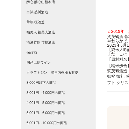
醉心 醉心山根本店
白鴻 盛川酒造
華鳩 榎酒造
☆2019
福美人 福美人酒造
賀茂鶴酒造
やわらかで
清酒竹鶴 竹鶴酒造
2023年5
【純米大吟
保命酒
また、この
【原材料名
国産広島ワイン
【精米歩合
賀茂鶴酒造
クラフトジン 瀬戸内檸檬＆甘夏
御祝 御礼 
フト クリス
3,000円以下の商品
3,001円～4,000円の商品
4,001円～5,000円の商品
5,001円～6,000円の商品
6,001円～10,000円の商品