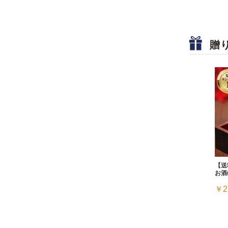
贈
【送
お酒
￥2