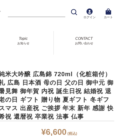
プ
ログイン
カート
Topic
CONTACT
お知らせ
お問い合わせ
純米大吟醸 広島錦 720ml（化粧箱付）
礼 広島 日本酒 母の日 父の日 御中元 御
暑見舞 御年賀 内祝 誕生日祝 結婚祝 退
老の日 ギフト 贈り物 夏ギフト 冬ギフ
スマス 出産祝 ご挨拶 年末 新年 感謝 快
希祝 還暦祝 卒業祝 法事 仏事
¥6,600
(税込)