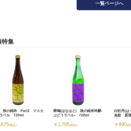
一覧ページへ
酒特集
 秋の純吟 Part2 マスカ
華鳩(はなはと) 秋の純米吟醸-
白牡丹(
ラベル 720ml
ぶどうラベル- 720ml
金紋 原酒
,875
￥1,705
￥990
(税込)
(税込)
(税