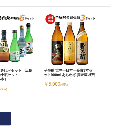
飲み比べセット 広島
芋焼酎 世界一日本一受賞3本セ
の小瓶セット
ット900ml あらわざ 貴匠蔵 桜島
×6本）
￥5,000
(税込)
(税込)