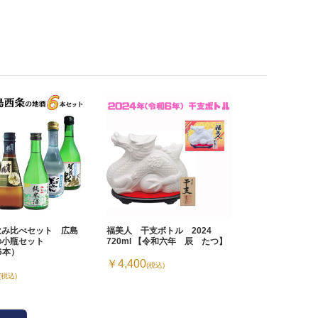
飲み比べセット 広島
福美人 干支ボトル 2024
の小瓶セット
720ml 【令和六年 辰 たつ】
×6本）
￥4,400
(税込)
(税込)