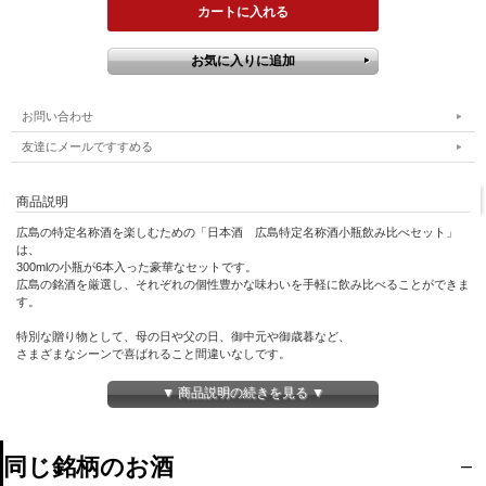
お問い合わせ
友達にメールですすめる
商品説明
広島の特定名称酒を楽しむための「日本酒 広島特定名称酒小瓶飲み比べセット」
は、
300mlの小瓶が6本入った豪華なセットです。
広島の銘酒を厳選し、それぞれの個性豊かな味わいを手軽に飲み比べることができま
す。
特別な贈り物として、母の日や父の日、御中元や御歳暮など、
さまざまなシーンで喜ばれること間違いなしです。
小瓶サイズなので、少人数の集まりや一人での贅沢なひとときにも最適です。
▼ 商品説明の続きを見る ▼
☆このようなお祝い事に☆
御祝 御礼 母の日 父の日 敬老の日 御中元 御歳暮 残中見舞 残暑見舞い 御年賀 内祝 出
産内祝 誕生日祝 結婚祝 婚約祝 退職祝 卒業祝 還暦祝 古希祝 傘寿祝 喜寿祝 米寿祝 開
店祝 新築祝 快気祝 ご挨拶 年末 年始 新年 感謝 贈り物 プレゼント ギフト 人気 寿 壽
同じ銘柄のお酒
御供 仏事