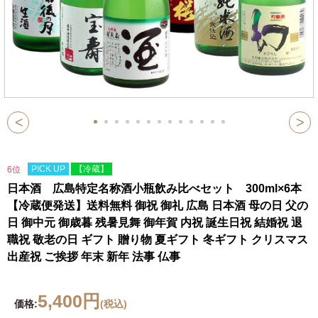
<
>
PICK UP
【冷蔵】
6位
日本酒 広島特定名称酒小瓶飲み比べセット 300ml×6本
【冷蔵便発送】送料無料 御祝 御礼 広島 日本酒 母の日 父の
日 御中元 御歳暮 残暑見舞 御年賀 内祝 誕生日祝 結婚祝 退
職祝 敬老の日 ギフト 贈り物 夏ギフト 冬ギフト クリスマス
出産祝 ご挨拶 年末 新年 法事 仏事
5,400円
価格:
(税込)