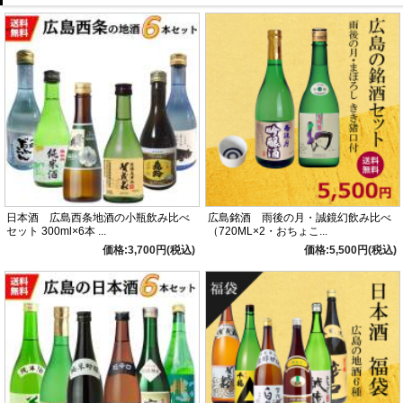
☆お酒の特徴☆
送料無料 相原酒造 藤井酒造 賀茂泉酒造 美和桜酒造 亀齢酒造 中尾醸造 広島県 広島
日本酒
小瓶 飲み切りサイズ 旨味のとったどっしりした芳醇酒 リンゴ酵母で醸した酒 とろ
りとした酒米の旨み 美しい黄金色 しっかりとした酸 辛口ながらの米の味 火入れし
ていない生酒 フレッシュな味わい 大吟醸特有のフルーティーな香り キレのある生酒
日本酒 広島西条地酒の小瓶飲み比べ
広島銘酒 雨後の月・誠鏡幻飲み比べ
セット 300ml×6本 ...
（720ML×2・おちょこ...
価格:3,700円(税込)
価格:5,500円(税込)