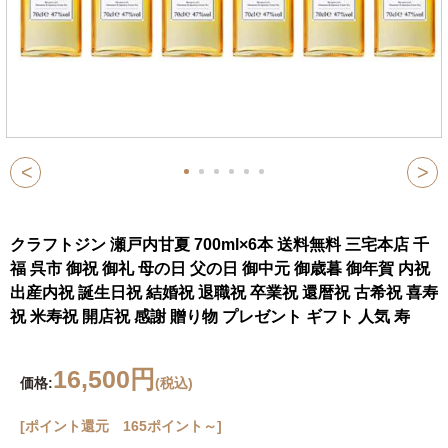
<
>
クラフトジン 瀬戸内甘夏 700ml×6本 送料無料 三宅本店 千
福 呉市 御祝 御礼 母の日 父の日 御中元 御歳暮 御年賀 内祝
出産内祝 誕生日祝 結婚祝 退職祝 卒業祝 還暦祝 古希祝 喜寿
祝 米寿祝 開店祝 感謝 贈り物 プレゼント ギフト 人気 寿
16,500円
価格:
(税込)
[ポイント還元 165ポイント～]