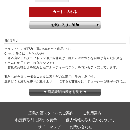
商品説明
クラフトジン瀬戸内甘夏の6本セット商品です。
6本のご注文はこちらがお得！
三宅本店の千福クラフトジン瀬戸内甘夏は、瀬戸内海の豊かな自然が育んだ甘夏をふ
んだんに使用した、特別なジンです。
「甘夏の美味しさを凝縮したフルーティーなジン」をコンセプトにしています。
私たちが今回キーボタニカルに選んだのは瀬戸内産の甘夏です。
皮をむくと鮮烈な香りが立ち上り、口にすると甘酸っぱくジューシーな味が一気に広
がります。
この時の感動を「ジン」という形で世界中の方に届けたいと考えました。
▼ 商品説明の続きを見る ▼
キーボタニカルに甘夏を使い、薫り高い緑茶、ジュニパーベリーとあえて素材を厳選
することで、
果実本来の香りと美味しさがしっかり感じられる味わいに仕上げています。
広島お酒スタイルのご案内
ご利用案内
こだわりの素材から生まれたやさしい甘さと口いっぱいに広がる甘夏の風味をお楽し
みください。
特定商取引に関する表示
個人情報の取り扱いについて
瀬戸内地方の魅力をガラスボトルに閉じ込め、その美味しさを世界に伝えるために作
サイトマップ
お問い合わせ
られました。