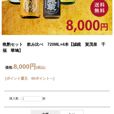
晩酌セット 飲み比べ 720ML×4本【誠鏡 賀茂泉 千
福 華鳩】
8,000円
価格:
(税込)
[ポイント還元 80ポイント～]
購入数：
個