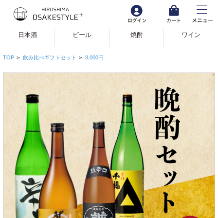
日本酒
ビール
焼酎
ワイン
TOP
>
飲み比べギフトセット
>
8,000円