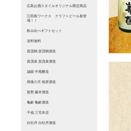
広島お酒スタイルオリジナル限定商品
江田島ワークス クラフトビール新登
場！！
飲み比べギフトセット
送料無料
賀茂鶴 賀茂鶴酒造
賀茂泉 賀茂泉酒造
誠鏡 中尾醸造
雨後の月 相原酒造
龍勢 藤井酒造
亀齢 亀齢酒造
千福 三宅本店
白牡丹 白牡丹酒造