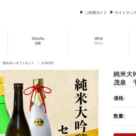
ご利用ガイド
サイトマッ
Shochu
Wine
焼酎
ワイン
飲み比べギフトセット
8,000円
純米大
茂泉 
価格:
数量: