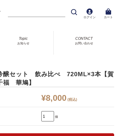
プ
ログイン
カート
Topic
CONTACT
お知らせ
お問い合わせ
吟醸セット 飲み比べ 720ML×3本【賀
千福 華鳩】
¥8,000
(税込)
個