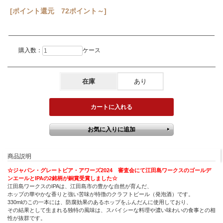
[ポイント還元 72ポイント～]
購入数：
ケース
在庫
あり
商品説明
☆ジャパン・グレートビア・アワーズ2024 審査会にて江田島ワークスのゴールデ
ンエールとIPAの2銘柄が銅賞受賞しました☆
江田島ワークスのIPAは、江田島市の豊かな自然が育んだ、
ホップの華やかな香りと強い苦味が特徴のクラフトビール（発泡酒）です。
330mlのこの一本には、防腐効果のあるホップをふんだんに使用しており、
その結果として生まれる独特の風味は、スパイシーな料理や濃い味わいの食事との相
性が抜群です。