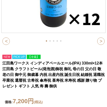
<
>
NEW
PICK UP
【冷蔵】
江田島ワークス インディアペールエール(IPA) 330ml×12本
江田島 クラフトビール(発泡酒)御祝 御礼 母の日 父の日 敬
老の日 御中元 御歳暮 内祝 出産内祝 誕生日祝 結婚祝 退職祝
卒業祝 還暦祝 古希祝 傘寿祝 喜寿祝 米寿祝 感謝 贈り物 プ
レゼント ギフト 人気 寿 壽 御供
7,200円
価格:
(税込)