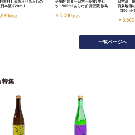
料無料】金箔入り名入れの
芋焼酎 世界一日本一受賞3本セ
日本酒 
(日本酒)720ｍｌ
ット900ml あらわざ 貴匠蔵 桜島
西条地酒
（300ml
,980
￥5,000
(税込)
(税込)
￥3,500
一覧ページへ
酒特集