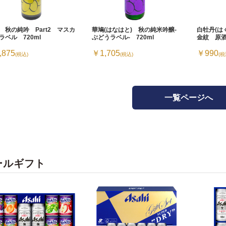
 秋の純吟 Part2 マスカ
華鳩(はなはと) 秋の純米吟醸-
白牡丹(
ラベル 720ml
ぶどうラベル- 720ml
金紋 原酒
,875
￥1,705
￥990
(税込)
(税込)
(税
一覧ページへ
ールギフト