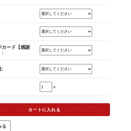
ジカード【感謝
:
:
本