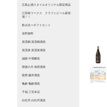
広島お酒スタイルオリジナル限定商品
江田島ワークス クラフトビール新登
場！！
飲み比べギフトセット
送料無料
賀茂鶴 賀茂鶴酒造
賀茂泉 賀茂泉酒造
誠鏡 中尾醸造
雨後の月 相原酒造
龍勢 藤井酒造
亀齢 亀齢酒造
千福 三宅本店
白牡丹 白牡丹酒造