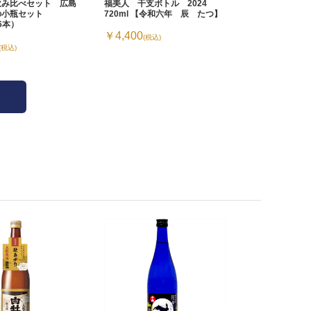
飲み比べセット 広島
福美人 干支ボトル 2024
の小瓶セット
720ml 【令和六年 辰 たつ】
×6本）
￥4,400
(税込)
(税込)