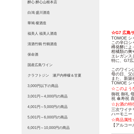
醉心 醉心山根本店
白鴻 盛川酒造
華鳩 榎酒造
☆G7 広
福美人 福美人酒造
TOMOE 
この辛口シ
清酒竹鶴 竹鶴酒造
樽発酵によ
柑橘類の爽
保命酒
エレガンス
特に、G7
国産広島ワイン
このワイン
母の日、父
クラフトジン 瀬戸内檸檬＆甘夏
また、新築
TOMOE
3,000円以下の商品
☆このよう
御祝 御礼 
3,001円～4,000円の商品
祝 傘寿祝 
☆お酒の特
4,001円～5,000円の商品
三次ワイナリ
ハーモニー
5,001円～6,000円の商品
☆商品属性
【アルコー
6,001円～10,000円の商品