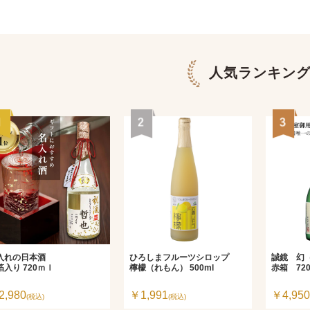
人気ランキン
入れの日本酒
ひろしまフルーツシロップ
誠鏡 幻
箔入り 720ｍｌ
檸檬（れもん） 500ml
赤箱 720
2,980
￥1,991
￥4,950
(税込)
(税込)