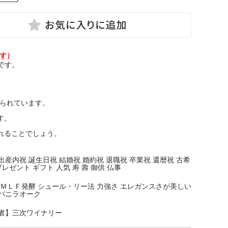
ます）
です。
められています。
す。
れることでしょう。
 出産内祝 誕生日祝 結婚祝 婚約祝 退職祝 卒業祝 還暦祝 古希
プレゼント ギフト 人気 寿 壽 御供 仏事
 樽ＭＬＦ発酵 シュール・リー法 力強さ エレガンスさが美しい
たバニラオーク
者】三次ワイナリー