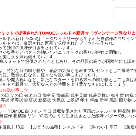
島サミットで提供されたTOMOEシャルドネ新月☆（ヴィンテージ異なり
シャルドネ新月 750mlは、三次ワイナリーから生まれた自信作の白ワイン
ャルドネは、厳選された区画で収穫されたブドウから作られ、
って独特の風味が引き出されています。
やかな香りとバターの効いたバニラオークの香りが絶妙に調和し、
と美しさを兼ね備えています。
広島サミットで提供されたこともあり、その品質の高さが国際的にも認
は、特別な日の贈り物や、感謝の気持ちを表すプレゼントとして最適で
の日、敬老の日など、様々なお祝い事にもぴったり。
祝いや開店祝いなど、新たなスタートを切る方への贈り物としても喜ば
 シャルドネ新月で、大切な人との時間をより豊かなものにしましょう。
なお祝い事に☆
母の日 父の日 敬老の日 御中元 御歳暮 残中見舞 残暑見舞い 御年賀 内祝
喜寿祝 米寿祝 開店祝 新築祝 快気祝 ご挨拶 年末 年始 新年 感謝 贈り物 
徴☆
ー TOMOE 白ワイン 辛口 反収制限された区画のシャルドネ 樽発酵
 自信作 柑橘類 リンゴの芯のような生き生きとした酸味 バターの効い
☆
ル度数】13度 【ぶどうの品種】シャルドネ 【味わい】辛口 【製造