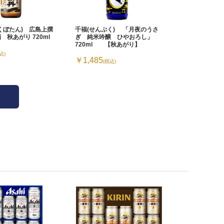
はくぼたん) 広島上撰
千福(せんぷく) 「月夜のうさ
 秋あがり 720ml
ぎ 純米吟醸 ひやおろし」
720ml 【秋あがり】
込)
￥1,485
(税込)