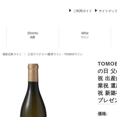
ご利用ガイド
サイトマッ
Shochu
Wine
焼酎
ワイン
国産広島ワイン
三次ワイナリー/霧里ワイン・TOMOEワイン
TOMO
の日 父
祝 出産
業祝 還
祝 新築
プレゼン
価格: