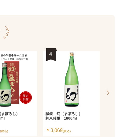
グ
（まぼろし）
誠鏡 幻（まぼろし）
雨後の月（うご
ml
純米吟醸 1800ml
純米大吟醸 720
￥3,069
￥4,180
(税込)
(税込)
(税込)