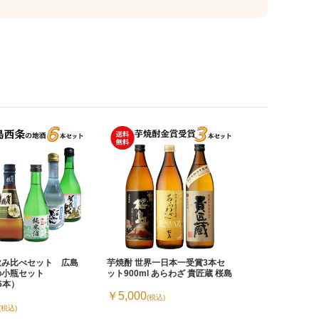
飲み比べセット 広島
芋焼酎 世界一日本一受賞3本セ
の小瓶セット
ット900ml あらわざ 貴匠蔵 桜島
×6本）
￥5,000
(税込)
(税込)