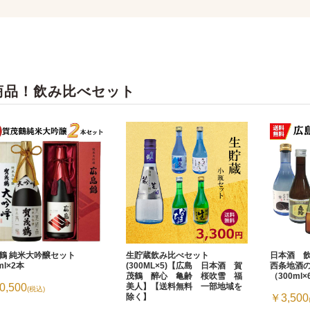
商品！飲み比べセット
鶴 純米大吟醸セット
生貯蔵飲み比べセット
日本酒 
ml×2本
(300ML×5)【広島 日本酒 賀
西条地酒
茂鶴 醉心 亀齢 桜吹雪 福
（300ml
0,500
美人】【送料無料 一部地域を
(税込)
除く】
￥3,500