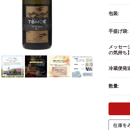
包装:
手提げ袋:
メッセー
の気持ち】
冷蔵便発送
数量: