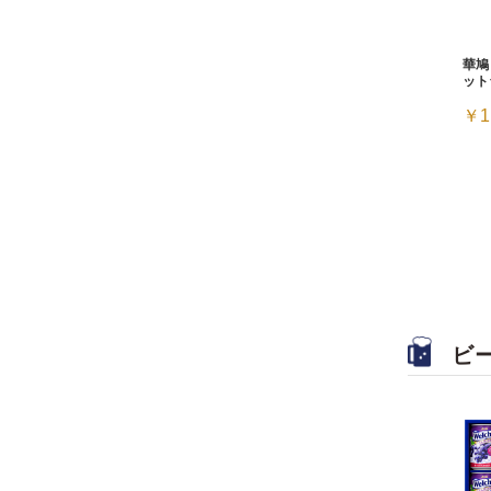
華鳩
ット
￥1
ビ