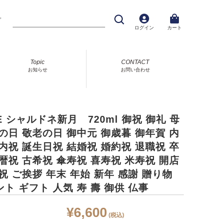
プ
ログイン
カート
Topic
CONTACT
お知らせ
お問い合わせ
E シャルドネ新月 720ml 御祝 御礼 母
の日 敬老の日 御中元 御歳暮 御年賀 内
内祝 誕生日祝 結婚祝 婚約祝 退職祝 卒
暦祝 古希祝 傘寿祝 喜寿祝 米寿祝 開店
祝 ご挨拶 年末 年始 新年 感謝 贈り物
ト ギフト 人気 寿 壽 御供 仏事
¥6,600
(税込)