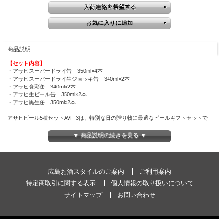
商品説明
【セット内容】
・アサヒスーパードライ缶 350ml×4本
・アサヒスーパードライ生ジョッキ缶 340ml×2本
・アサヒ食彩缶 340ml×2本
・アサヒ生ビール缶 350ml×2本
・アサヒ黒生缶 350ml×2本
アサヒビール5種セットAVF-3は、特別な日の贈り物に最適なビールギフトセットで
す。
このセットには、アサヒの代表的な5種類のビールが含まれており、
▼ 商品説明の続きを見る ▼
それぞれ異なる味わいを楽しむことができます。
スーパードライのクリアな味わい、豊かな香りを持つプレミアムビール、
そして他にも特別なフレーバーが詰め合わせられています。
広島お酒スタイルのご案内
ご利用案内
このギフトセットは、父の日や母の日、御中元や御歳暮など、
年間を通じて様々なお祝い事や感謝の気持ちを表すギフトとして最適です。
特定商取引に関する表示
個人情報の取り扱いについて
また、退職祝いや結婚祝いなど、特別な節目のお祝いにも喜ばれること間違いなしで
サイトマップ
お問い合わせ
す。
美しいパッケージに入れられたこのビールセットは、見た目にも豪華で、受け取った