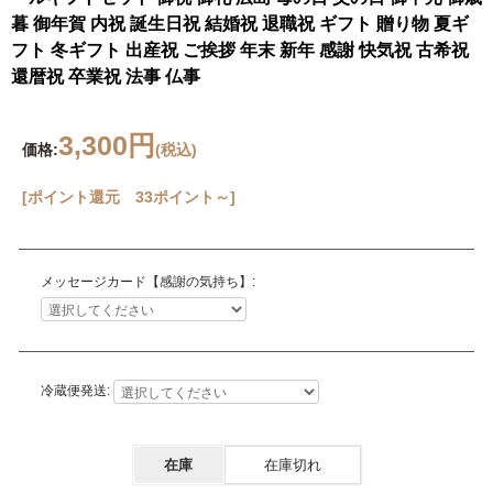
暮 御年賀 内祝 誕生日祝 結婚祝 退職祝 ギフト 贈り物 夏ギ
フト 冬ギフト 出産祝 ご挨拶 年末 新年 感謝 快気祝 古希祝
還暦祝 卒業祝 法事 仏事
3,300円
価格:
(税込)
[ポイント還元 33ポイント～]
メッセージカード【感謝の気持ち】:
冷蔵便発送:
在庫
在庫切れ