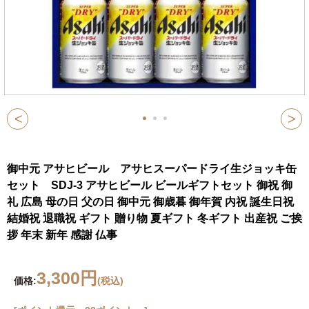
<
>
御中元 アサヒビール アサヒスーパードライ生ジョッキ缶
セット SDJ-3 アサヒビール ビールギフトセット 御祝 御
礼 広島 母の日 父の日 御中元 御歳暮 御年賀 内祝 誕生日祝
結婚祝 退職祝 ギフト 贈り物 夏ギフト 冬ギフト 出産祝 ご挨
拶 年末 新年 感謝 仏事
3,300円
価格:
(税込)